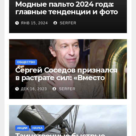
Модные пальто 2024 года:
главные тенденции и фото
новинок
ЯНВ 15, 2024
SERFER
ОБЩЕСТВО
Сергей Соседов признался
в растрате сил: «Вместо
меня взяли Пригожина»
ДЕК 16, 2023
SERFER
АКЦИИ
НАУКА
Таинственные быстрые