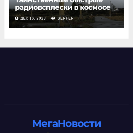
радиовсплески в космосе
сделались все более
ДЕК 16, 2023
SERFER
странными
МегаНовости