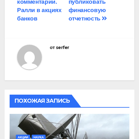
комментарии.
публиковать
по
Ралли в акциях
финансовую
записям
банков
отчетность
от
serfer
ПОХОЖАЯ ЗАПИСЬ
АКЦИИ
НАУКА