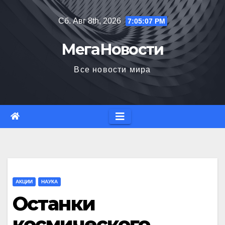
Перейти
Сб. Авг 8th, 2026
7:05:08 PM
к
содержимому
МегаНовости
Все новости мира
АКЦИИ
НАУКА
Останки
космического