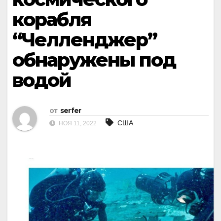
корабля
“Челленджер”
обнаружены под
водой
от
serfer
США
НОЯ 11, 2022