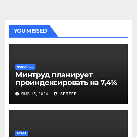
YOU MISSED
ФИНАНСЫ
Минтруд планирует
проиндексировать на 7,4%
более 40 выплат и
ЯНВ 15, 2024
SERFER
компенсаций
МОДА