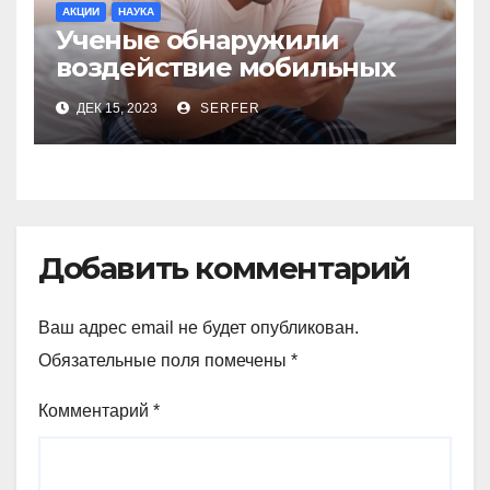
АКЦИИ
НАУКА
Ученые обнаружили
воздействие мобильных
телефонов на качество
ДЕК 15, 2023
SERFER
спермы
Добавить комментарий
Ваш адрес email не будет опубликован.
Обязательные поля помечены
*
Комментарий
*