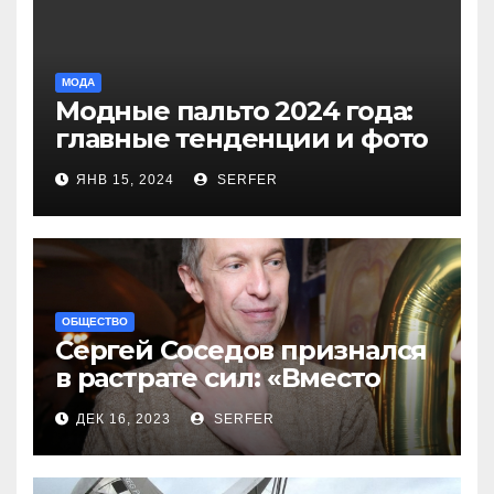
МОДА
Модные пальто 2024 года:
главные тенденции и фото
новинок
ЯНВ 15, 2024
SERFER
ОБЩЕСТВО
Сергей Соседов признался
в растрате сил: «Вместо
меня взяли Пригожина»
ДЕК 16, 2023
SERFER