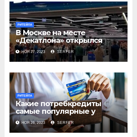
РИТЕЙЛА
В Москве на месте
«Декатлона» открылся
первый Desport
НОЯ 27, 2023
SERFER
РИТЕЙЛА
Какие потребкредиты
самые популярные у
россиян?
НОЯ 26, 2023
SERFER