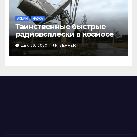
АКЦИИ
НАУКА
Таинственные быстрые
радиовсплески в космосе
сделались все более
ДЕК 16, 2023
SERFER
странными