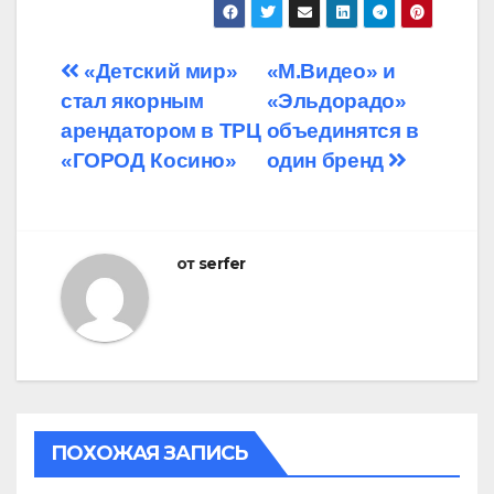
Навигация
«Детский мир»
«М.Видео» и
стал якорным
«Эльдорадо»
по
арендатором в ТРЦ
объединятся в
записям
«ГОРОД Косино»
один бренд
от
serfer
ПОХОЖАЯ ЗАПИСЬ