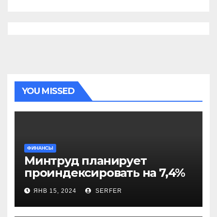
YOU MISSED
ФИНАНСЫ
Минтруд планирует
проиндексировать на 7,4%
более 40 выплат и
ЯНВ 15, 2024
SERFER
компенсаций