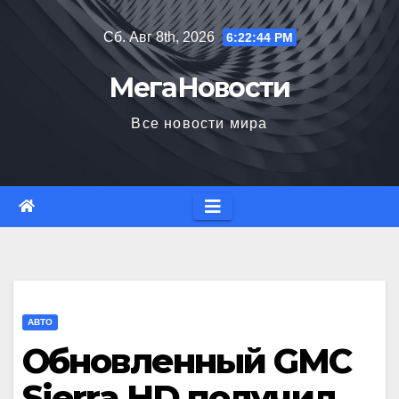
Перейти
Сб. Авг 8th, 2026
6:22:45 PM
к
содержимому
МегаНовости
Все новости мира
АВТО
Обновленный GMC
Sierra HD получил