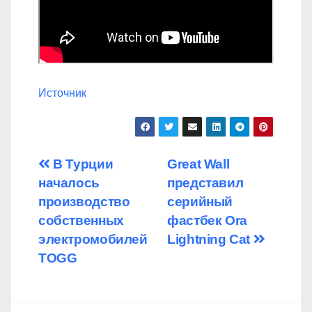
Источник
Навигация
В Турции
Great Wall
началось
представил
по
производство
серийный
записям
собственных
фастбек Ora
электромобилей
Lightning Cat
TOGG