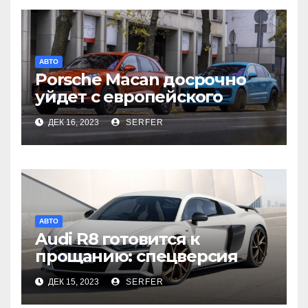
АВТО
Porsche Macan досрочно
уйдет с европейского
рынка
ДЕК 16, 2023
SERFER
АВТО
Audi R8 готовится к
прощанию: спецверсия
для Японии
ДЕК 15, 2023
SERFER