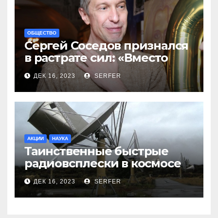
ОБЩЕСТВО
Сергей Соседов признался
в растрате сил: «Вместо
меня взяли Пригожина»
ДЕК 16, 2023
SERFER
АКЦИИ
НАУКА
Таинственные быстрые
радиовсплески в космосе
сделались все более
ДЕК 16, 2023
SERFER
странными