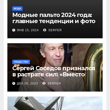
МОДА
Модные пальто 2024 года:
главные тенденции и фото
новинок
ЯНВ 15, 2024
SERFER
ОБЩЕСТВО
Сергей Соседов признался
в растрате сил: «Вместо
меня взяли Пригожина»
ДЕК 16, 2023
SERFER