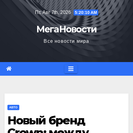
Перейти
Пт. Авг 7th, 2026
5:20:11 AM
к
содержимому
МегаНовости
Все новости мира
АВТО
Новый бренд
Crown: между