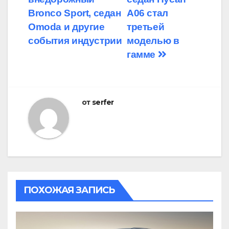
по
Bronco Sport, седан
A06 стал
записям
Omoda и другие
третьей
события индустрии
моделью в
гамме
от
serfer
ПОХОЖАЯ ЗАПИСЬ