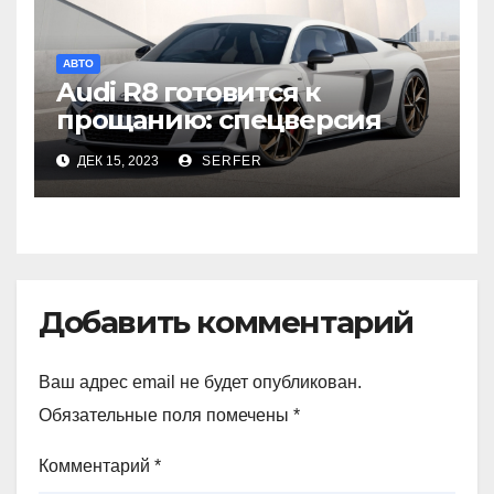
АВТО
Audi R8 готовится к
прощанию: спецверсия
для Японии
ДЕК 15, 2023
SERFER
Добавить комментарий
Ваш адрес email не будет опубликован.
Обязательные поля помечены
*
Комментарий
*