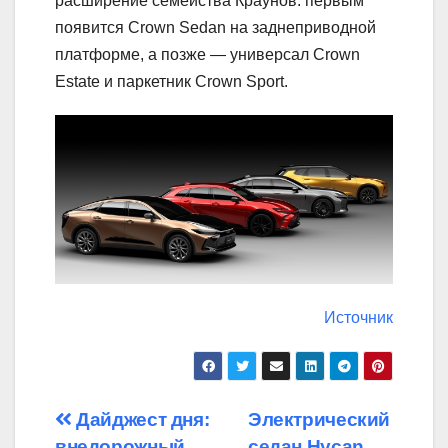
расширение семейства Краунов: первым
появится Crown Sedan на заднеприводной
платформе, а позже — универсал Crown
Estate и паркетник Crown Sport.
Источник
Навигация
Дайджест дня:
Электрический
внедорожный
седан Hycan