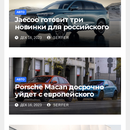
АВТО
Jaecoo готовит три
новинки для российского
рынка
ДЕК 16, 2023
SERFER
АВТО
Porsche Macan досрочно
уйдет с европейского
рынка
ДЕК 16, 2023
SERFER