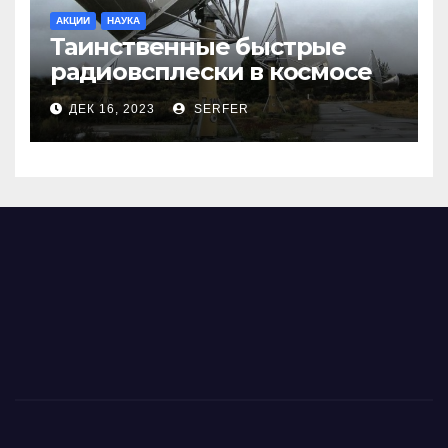
АКЦИИ
НАУКА
Таинственные быстрые
радиовсплески в космосе
сделались все более
ДЕК 16, 2023
SERFER
странными