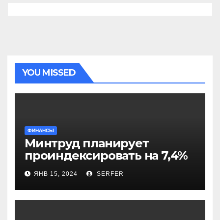
YOU MISSED
ФИНАНСЫ
Минтруд планирует
проиндексировать на 7,4%
более 40 выплат и
ЯНВ 15, 2024
SERFER
компенсаций