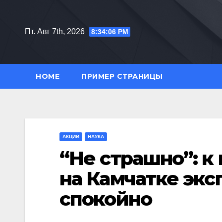
Перейти
к
Пт. Авг 7th, 2026
8:34:07 PM
содержимому
HOME
ПРИМЕР СТРАНИЦЫ
АКЦИИ
НАУКА
“Не страшно”: к
на Камчатке экс
спокойно