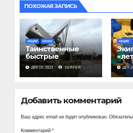
ПОХОЖАЯ ЗАПИСЬ
АКЦИИ
НАУКА
АКЦИИ
Таинственные
Эки
быстрые
«ле
радиовсплески в
Лун
ДЕК 16, 2023
SERFER
ДЕК 1
космосе
пси
сделались все
дет
более странными
Добавить комментарий
Ваш адрес email не будет опубликован.
Обязатель
Комментарий
*