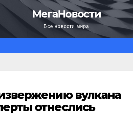
МегаНовости
Все новости мира
 извержению вулкана
перты отнеслись