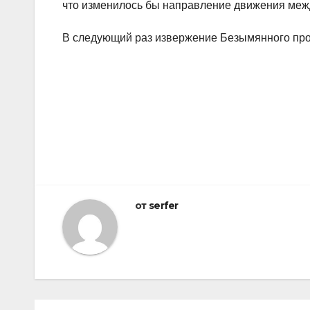
что изменилось бы направление движения меж
В следующий раз извержение Безымянного про
Навигация
по
записям
от
serfer