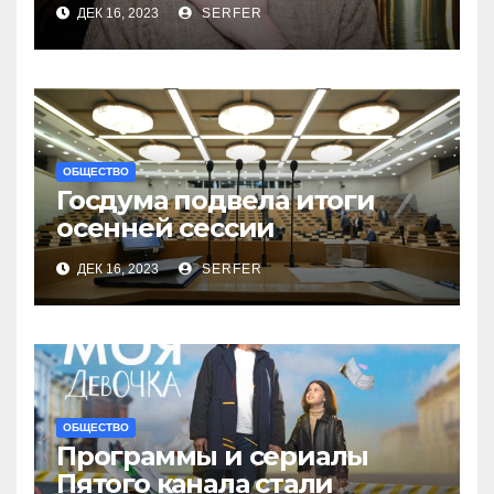
ДЕК 16, 2023
SERFER
ОБЩЕСТВО
Госдума подвела итоги
осенней сессии
на заключительном в 2023
ДЕК 16, 2023
SERFER
году заседании
ОБЩЕСТВО
Программы и сериалы
Пятого канала стали