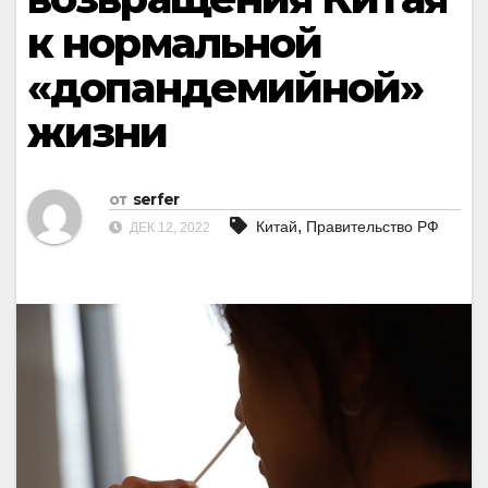
к нормальной
«допандемийной»
жизни
от
serfer
,
Китай
Правительство РФ
ДЕК 12, 2022