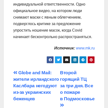
индивидуальной ответственности. Одно
официальное видео, на котором люди
снимают маски с явным облегчением,
подверглось критике за предложение
упростить ношение масок, когда Covid
начинает бесконтрольно распространяться.
Источник:
www.mk.ru
Навигация
Globe and Mail:
Второй
жители ирландского
горящий ТЦ
по
Каслбара негодуют
за три дня. Все
записям
из-за украинских
о пожаре
беженцев
в Подмосковье