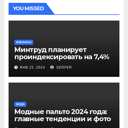
YOU MISSED
ФИНАНСЫ
Минтруд планирует
проиндексировать на 7,4%
более 40 выплат и
ЯНВ 15, 2024
SERFER
компенсаций
МОДА
Модные пальто 2024 года:
главные тенденции и фото
новинок