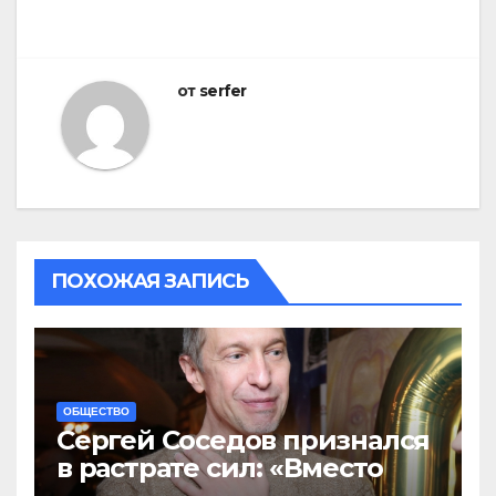
от
serfer
ПОХОЖАЯ ЗАПИСЬ
ОБЩЕСТВО
Сергей Соседов признался
в растрате сил: «Вместо
меня взяли Пригожина»