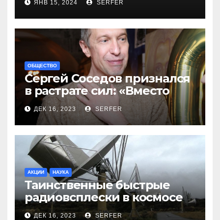
ЯНВ 15, 2024
SERFER
ОБЩЕСТВО
Сергей Соседов признался
в растрате сил: «Вместо
меня взяли Пригожина»
ДЕК 16, 2023
SERFER
АКЦИИ
НАУКА
Таинственные быстрые
радиовсплески в космосе
сделались все более
ДЕК 16, 2023
SERFER