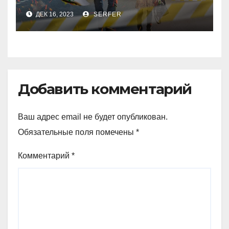
рекордсменами в
ДЕК 16, 2023
SERFER
уходящем году
Добавить комментарий
Ваш адрес email не будет опубликован.
Обязательные поля помечены
*
Комментарий
*