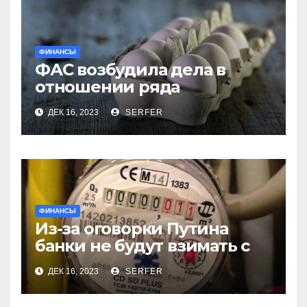
ФИНАНСЫ
ФАС возбудила дела в
отношении ряда
региональных
ДЕК 16, 2023
SERFER
производителей куриных
яиц
ФИНАНСЫ
Из-за оговорки Путина
банки не будут взимать с
пенсионеров
ДЕК 16, 2023
SERFER
комиссионные за ЖКХ