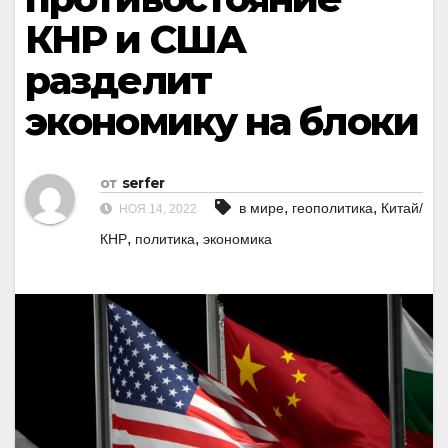
КНР и США
разделит
экономику на блоки
от
serfer
,
,
в мире
геополитика
Китай/
НОЯ 14, 2022
,
,
КНР
политика
экономика