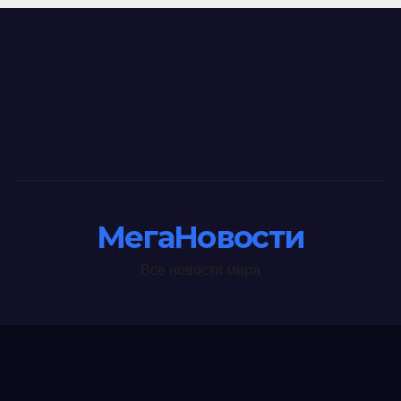
МегаНовости
Все новости мира