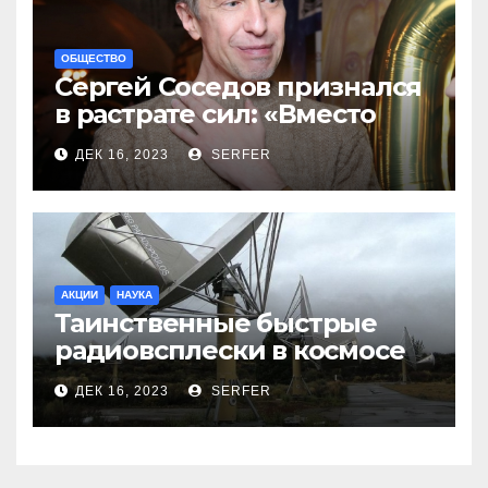
ОБЩЕСТВО
Сергей Соседов признался
в растрате сил: «Вместо
меня взяли Пригожина»
ДЕК 16, 2023
SERFER
АКЦИИ
НАУКА
Таинственные быстрые
радиовсплески в космосе
сделались все более
ДЕК 16, 2023
SERFER
странными