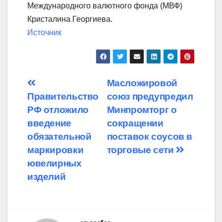
Международного валютного фонда (МВФ)
Кристалина Георгиева.
Источник
Навигация
Масложировой
Правительство
союз предупредил
по
РФ отложило
Минпромторг о
записям
введение
сокращении
обязательной
поставок соусов в
маркировки
торговые сети
ювелирных
изделий