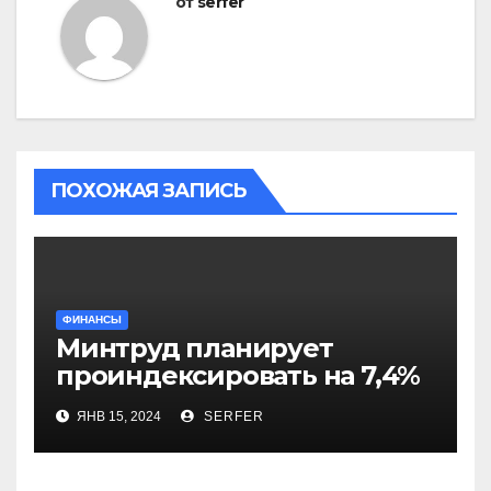
от
serfer
ПОХОЖАЯ ЗАПИСЬ
ФИНАНСЫ
Минтруд планирует
проиндексировать на 7,4%
более 40 выплат и
ЯНВ 15, 2024
SERFER
компенсаций