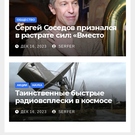
ОБЩЕСТВО
Сергей Соседов признался
в растрате сил: «Вместо
меня взяли Пригожина»
ДЕК 16, 2023
SERFER
АКЦИИ
НАУКА
Таинственные быстрые
радиовсплески в космосе
сделались все более
ДЕК 16, 2023
SERFER
странными