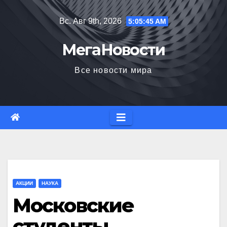
Перейти
Вс. Авг 9th, 2026
5:05:46 AM
к
содержимому
МегаНовости
Все новости мира
АКЦИИ
НАУКА
Московские
студенты