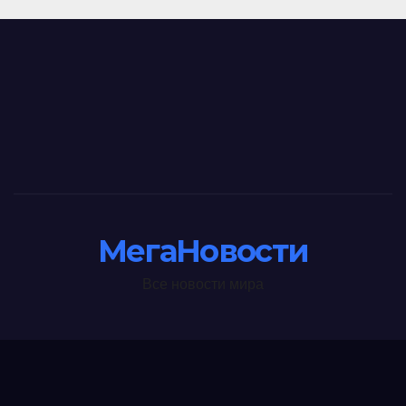
МегаНовости
Все новости мира