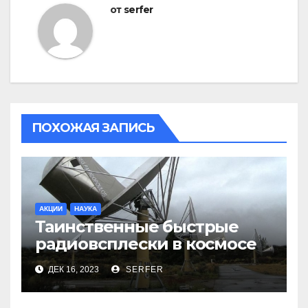
от
serfer
ПОХОЖАЯ ЗАПИСЬ
АКЦИИ
НАУКА
Таинственные быстрые
радиовсплески в космосе
сделались все более
ДЕК 16, 2023
SERFER
странными