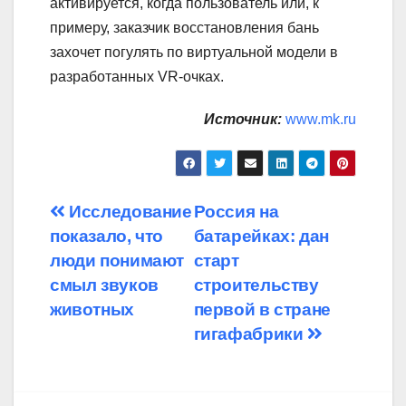
активируется, когда пользователь или, к
примеру, заказчик восстановления бань
захочет погулять по виртуальной модели в
разработанных VR-очках.
Источник:
www.mk.ru
Навигация
Исследование
Россия на
показало, что
батарейках: дан
по
люди понимают
старт
записям
смыл звуков
строительству
животных
первой в стране
гигафабрики