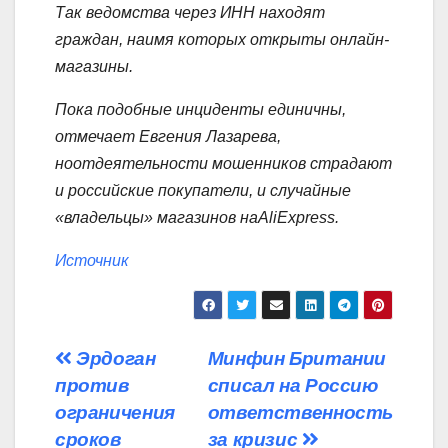
Так ведомства через ИНН находят
граждан, наимя которых открыты онлайн-
магазины.
Пока подобные инциденты единичны,
отмечает Евгения Лазарева,
ноотдеятельности мошенников страдают
и российские покупатели, и случайные
«владельцы» магазинов наAliExpress.
Источник
Навигация
Эрдоган
Минфин Британии
против
списал на Россию
по
ограничения
ответственность
записям
сроков
за кризис