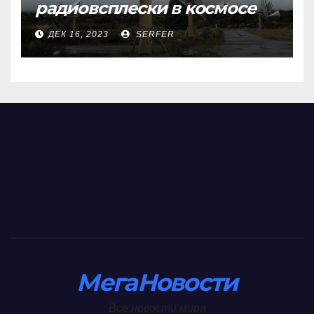
радиовсплески в космосе
сделались все более
ДЕК 16, 2023
SERFER
странными
МегаНовости
Все новости мира