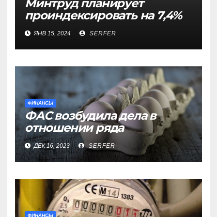
Минтруд планирует
проиндексировать на 7,4%
более 40 выплат и
ЯНВ 15, 2024
SERFER
компенсаций
ФИНАНСЫ
ФАС возбудила дела в
отношении ряда
региональных
ДЕК 16, 2023
SERFER
производителей куриных
яиц
ФИНАНСЫ