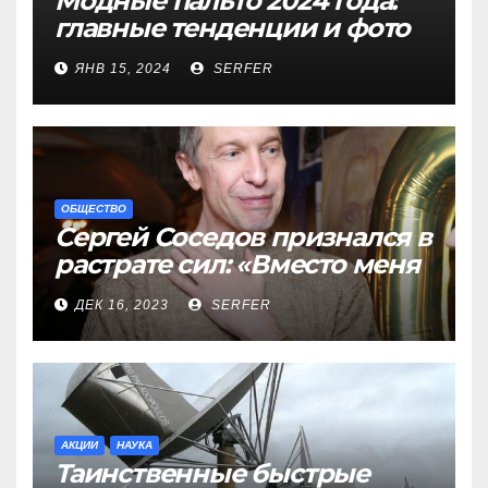
Модные пальто 2024 года:
главные тенденции и фото
новинок
ЯНВ 15, 2024
SERFER
ОБЩЕСТВО
Сергей Соседов признался в
растрате сил: «Вместо меня
взяли Пригожина»
ДЕК 16, 2023
SERFER
АКЦИИ
НАУКА
Таинственные быстрые