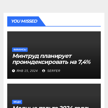
YOU MISSED
ФИНАНСЫ
Минтруд планирует
проиндексировать на 7,4%
более 40 выплат и
ЯНВ 15, 2024
SERFER
компенсаций
МОДА