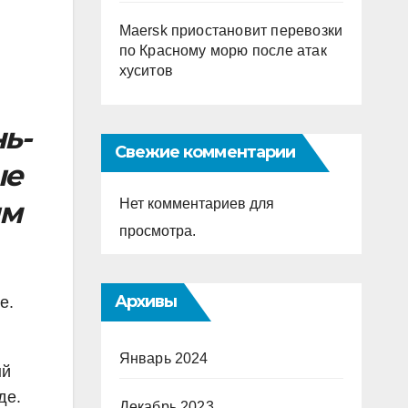
Maersk приостановит перевозки
по Красному морю после атак
хуситов
ь-
Свежие комментарии
ые
ым
Нет комментариев для
просмотра.
Архивы
е.
Январь 2024
ый
де.
Декабрь 2023