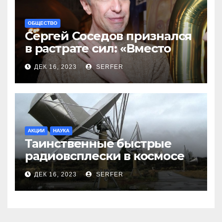
ОБЩЕСТВО
Сергей Соседов признался
в растрате сил: «Вместо
меня взяли Пригожина»
ДЕК 16, 2023
SERFER
АКЦИИ
НАУКА
Таинственные быстрые
радиовсплески в космосе
сделались все более
ДЕК 16, 2023
SERFER
странными