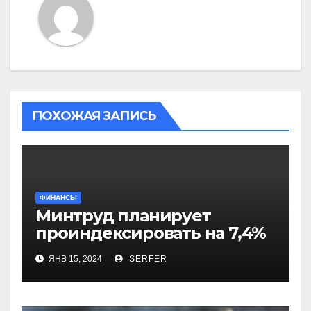
ПОХОЖАЯ ЗАПИСЬ
ФИНАНСЫ
Минтруд планирует
проиндексировать на 7,4%
более 40 выплат и
ЯНВ 15, 2024
SERFER
компенсаций