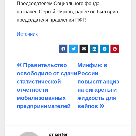
Председателем Социального фонда
назначен Сергей Чирков, ранее он был врио
председателя правления ПФР.
Источник
Навигация
Правительство
Минфин: в
освободило от сдачи
России
по
статистической
повысят акциз
записям
отчетности
на сигареты и
мобилизованных
жидкость для
предпринимателей
вейпов
от
serfer