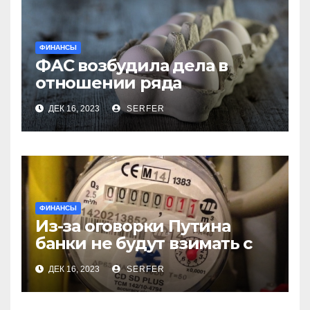
ФИНАНСЫ
ФАС возбудила дела в
отношении ряда
региональных
ДЕК 16, 2023
SERFER
производителей куриных
яиц
ФИНАНСЫ
Из-за оговорки Путина
банки не будут взимать с
пенсионеров
ДЕК 16, 2023
SERFER
комиссионные за ЖКХ