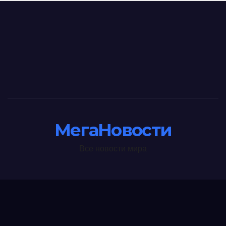
МегаНовости
Все новости мира