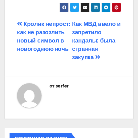
Навигация
Кролик непрост:
Как МВД ввело и
как не разозлить
запретило
по
новый символ в
кандалы: была
записям
новогоднюю ночь
странная
закупка
от
serfer