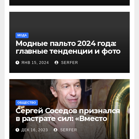
МОДА
Модные пальто 2024 года:
главные тенденции и фото
новинок
ЯНВ 15, 2024
SERFER
ОБЩЕСТВО
Сергей Соседов признался
в растрате сил: «Вместо
меня взяли Пригожина»
ДЕК 16, 2023
SERFER