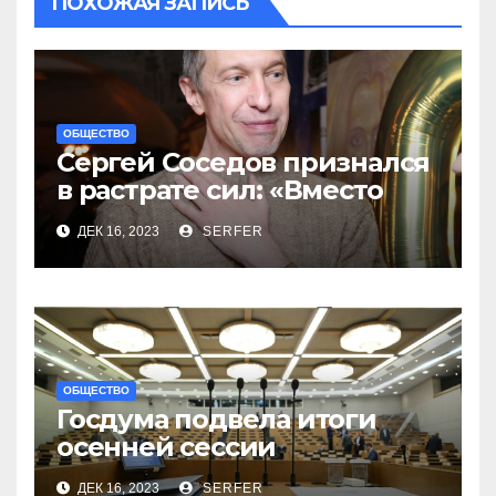
ПОХОЖАЯ ЗАПИСЬ
ОБЩЕСТВО
Сергей Соседов признался
в растрате сил: «Вместо
меня взяли Пригожина»
ДЕК 16, 2023
SERFER
ОБЩЕСТВО
Госдума подвела итоги
осенней сессии
на заключительном в 2023
ДЕК 16, 2023
SERFER