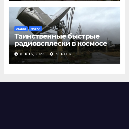
АКЦИИ
НАУКА
Таинственные быстрые
радиовсплески в космосе
сделались все более
ДЕК 16, 2023
SERFER
странными