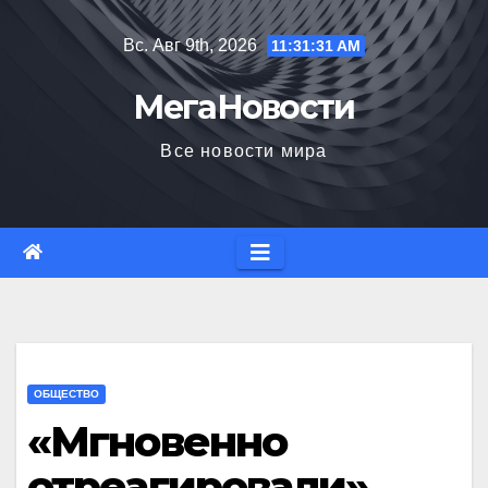
Перейти
Вс. Авг 9th, 2026
11:31:32 AM
к
содержимому
МегаНовости
Все новости мира
ОБЩЕСТВО
«Мгновенно
отреагировали».