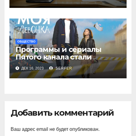
году заседании
ОБЩЕСТВО
Программы и сериалы
Пятого канала стали
рекордсменами в
ДЕК 16, 2023
SERFER
уходящем году
Добавить комментарий
Ваш адрес email не будет опубликован.