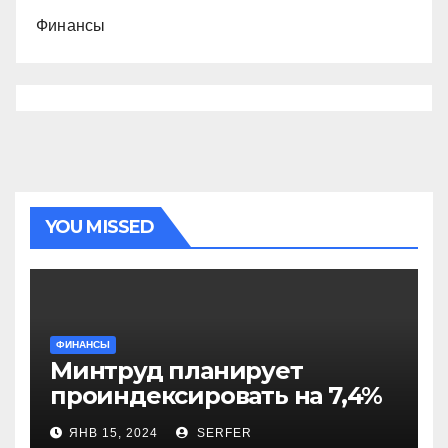
Финансы
YOU MISSED
ФИНАНСЫ
Минтруд планирует
проиндексировать на 7,4%
более 40 выплат и
ЯНВ 15, 2024
SERFER
компенсаций