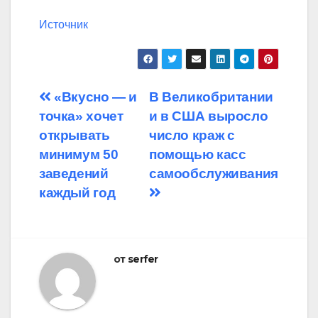
Источник
Навигация
«Вкусно — и
В Великобритании
точка» хочет
и в США выросло
по
открывать
число краж с
записям
минимум 50
помощью касс
заведений
самообслуживания
каждый год
от
serfer