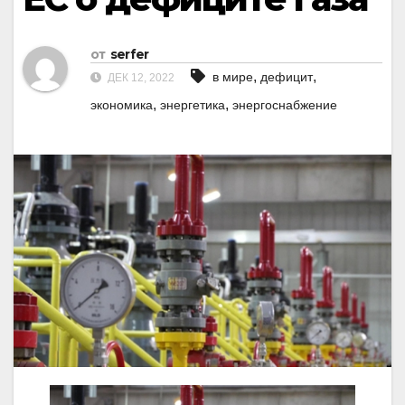
от
serfer
,
,
в мире
дефицит
ДЕК 12, 2022
,
,
экономика
энергетика
энергоснабжение