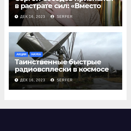
в растрате сил: «Вместо
меня взяли Пригожина»
ДЕК 16, 2023
SERFER
АКЦИИ
НАУКА
Таинственные быстрые
радиовсплески в космосе
сделались все более
ДЕК 16, 2023
SERFER
странными