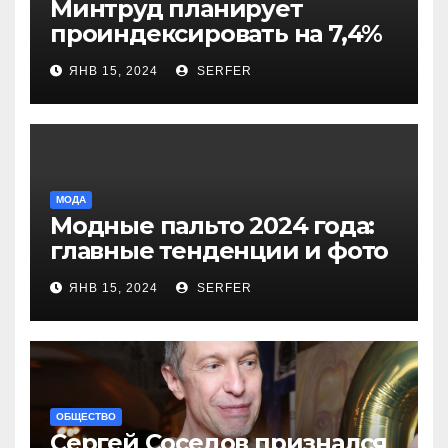
Минтруд планирует
проиндексировать на 7,4%
более 40 выплат и
ЯНВ 15, 2024
SERFER
компенсаций
МОДА
Модные пальто 2024 года:
главные тенденции и фото
новинок
ЯНВ 15, 2024
SERFER
ОБЩЕСТВО
Сергей Соседов признался