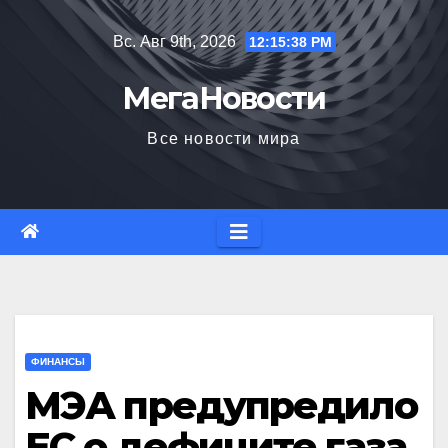
Перейти
Вс. Авг 9th, 2026
12:15:39 PM
к
содержимому
МегаНовости
Все новости мира
ФИНАНСЫ
МЭА предупредило
ЕС о дефиците газа