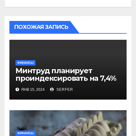
ПОХОЖАЯ ЗАПИСЬ
ФИНАНСЫ
Минтруд планирует
проиндексировать на 7,4%
более 40 выплат и
ЯНВ 15, 2024
SERFER
компенсаций
ФИНАНСЫ