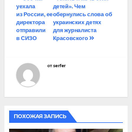
Навигация
уехала
детей». Чем
по
из России, ее
обернулись слова об
записям
директора
украинских детях
отправили
для журналиста
в СИЗО
Красовского
от
serfer
ПОХОЖАЯ ЗАПИСЬ