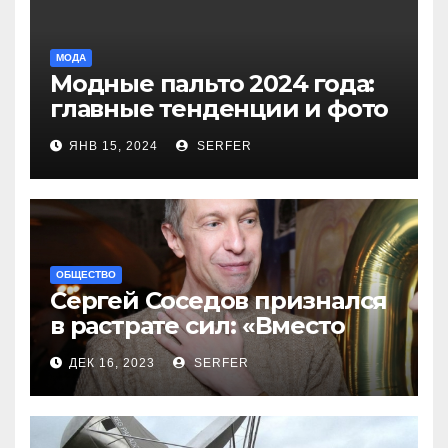
МОДА
Модные пальто 2024 года:
главные тенденции и фото
новинок
ЯНВ 15, 2024
SERFER
ОБЩЕСТВО
Сергей Соседов признался
в растрате сил: «Вместо
меня взяли Пригожина»
ДЕК 16, 2023
SERFER