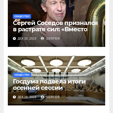
ОБЩЕСТВО
Сергей Соседов признался
в растрате сил: «Вместо
меня взяли Пригожина»
ДЕК 16, 2023
SERFER
ОБЩЕСТВО
Госдума подвела итоги
осенней сессии
на заключительном в 2023
ДЕК 16, 2023
SERFER
году заседании