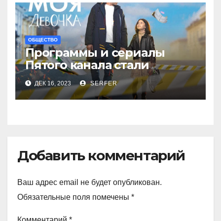
ОБЩЕСТВО
Программы и сериалы
Пятого канала стали
рекордсменами в
ДЕК 16, 2023
SERFER
уходящем году
Добавить комментарий
Ваш адрес email не будет опубликован.
Обязательные поля помечены
*
Комментарий
*