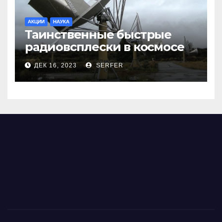
АКЦИИ
НАУКА
Таинственные быстрые
радиовсплески в космосе
сделались все более
ДЕК 16, 2023
SERFER
странными