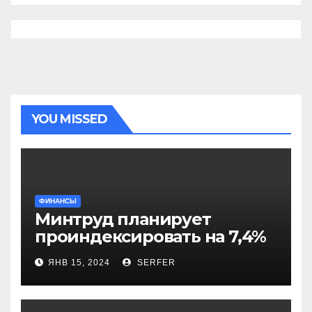
YOU MISSED
ФИНАНСЫ
Минтруд планирует
проиндексировать на 7,4%
более 40 выплат и
ЯНВ 15, 2024
SERFER
компенсаций