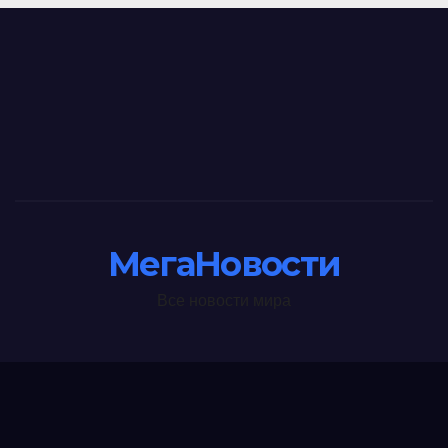
МегаНовости
Все новости мира