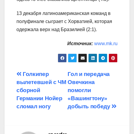
13 декабря латиноамериканская команд в
полуфинале сыграет с Хорватией, которая
одержала верх над Бразилией (2:1).
Источник:
www.mk.ru
Навигация
Голкипер
Гол и передача
вылетевшей с ЧМ
Овечкина
по
сборной
помогли
записям
Германии Нойер
«Вашингтону»
сломал ногу
добыть победу