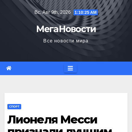
Перейти
Вс. Авг 9th, 2026
1:10:26 AM
к
содержимому
МегаНовости
Все новости мира
СПОРТ
Лионеля Месси
признали лучшим