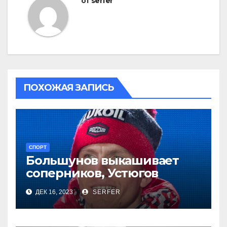
от
serfer
ПОХОЖАЯ ЗАПИСЬ
СПОРТ
Большунов выкашивает
соперников, Устюгов
просит понимания,
ДЕК 16, 2023
SERFER
Степанова проиграла