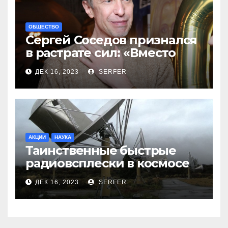
ОБЩЕСТВО
Сергей Соседов признался
в растрате сил: «Вместо
меня взяли Пригожина»
ДЕК 16, 2023
SERFER
АКЦИИ
НАУКА
Таинственные быстрые
радиовсплески в космосе
сделались все более
ДЕК 16, 2023
SERFER
странными