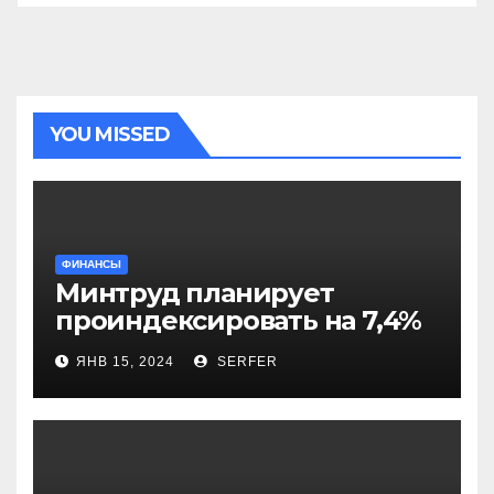
YOU MISSED
ФИНАНСЫ
Минтруд планирует
проиндексировать на 7,4%
более 40 выплат и
ЯНВ 15, 2024
SERFER
компенсаций