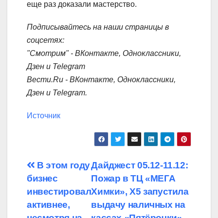
еще раз доказали мастерство.
Подписывайтесь на наши страницы в
соцсетях:
"Смотрим" ‐ ВКонтакте, Одноклассники,
Дзен и Telegram
Вести.Ru ‐ ВКонтакте, Одноклассники,
Дзен и Telegram.
Источник
Навигация
В этом году
Дайджест 05.12-11.12:
бизнес
Пожар в ТЦ «МЕГА
по
инвестировал
Химки», Х5 запустила
записям
активнее,
выдачу наличных на
несмотря на
кассах «Пятёрочки»,