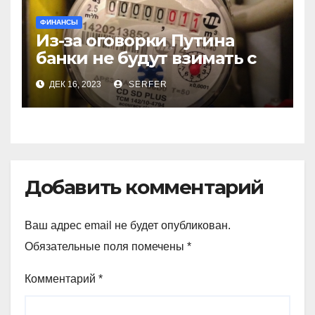
ФИНАНСЫ
Из-за оговорки Путина
банки не будут взимать с
пенсионеров
ДЕК 16, 2023
SERFER
комиссионные за ЖКХ
Добавить комментарий
Ваш адрес email не будет опубликован.
Обязательные поля помечены
*
Комментарий
*