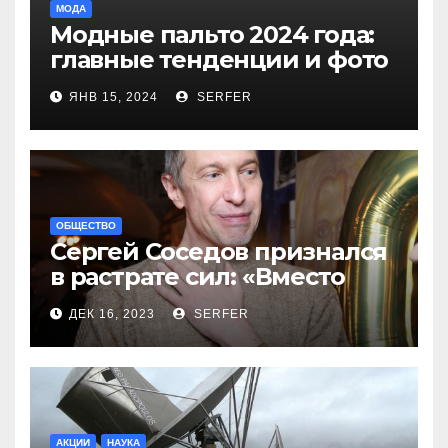
МОДА
Модные пальто 2024 года:
главные тенденции и фото
новинок
ЯНВ 15, 2024
SERFER
ОБЩЕСТВО
Сергей Соседов признался
в растрате сил: «Вместо
меня взяли Пригожина»
ДЕК 16, 2023
SERFER
АКЦИИ
НАУКА