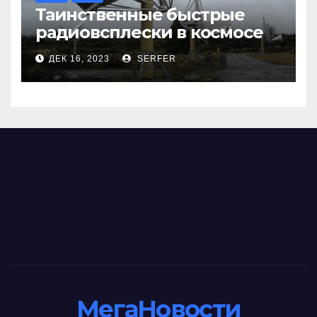
Таинственные быстрые
радиовсплески в космосе
сделались все более
ДЕК 16, 2023
SERFER
странными
МегаНовости