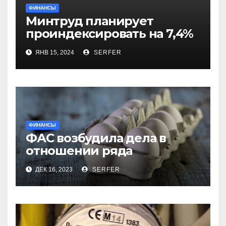
ФИНАНСЫ
Минтруд планирует
проиндексировать на 7,4%
более 40 выплат и
ЯНВ 15, 2024
SERFER
компенсаций
ФИНАНСЫ
ФАС возбудила дела в
отношении ряда
региональных
ДЕК 16, 2023
SERFER
производителей куриных
яиц