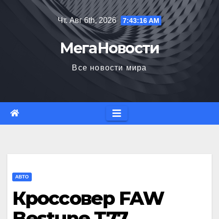
Перейти
Чт. Авг 6th, 2026
7:43:17 AM
к
содержимому
МегаНовости
Все новости мира
АВТО
Кроссовер FAW
Bestune T77