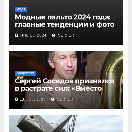
МОДА
Модные пальто 2024 года:
главные тенденции и фото
новинок
ЯНВ 15, 2024
SERFER
ОБЩЕСТВО
Сергей Соседов признался
в растрате сил: «Вместо
меня взяли Пригожина»
ДЕК 16, 2023
SERFER