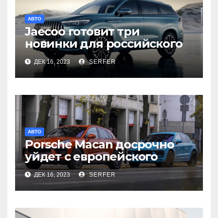
АВТО
Jaecoo готовит три
новинки для российского
рынка
ДЕК 16, 2023
SERFER
АВТО
Porsche Macan досрочно
уйдет с европейского
рынка
ДЕК 16, 2023
SERFER