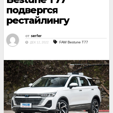
подвергся
рестайлингу
от
serfer
FAW Bestune T77
ДЕК 12, 2022