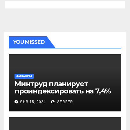
YOU MISSED
ФИНАНСЫ
Минтруд планирует
проиндексировать на 7,4%
более 40 выплат и
ЯНВ 15, 2024
SERFER
компенсаций