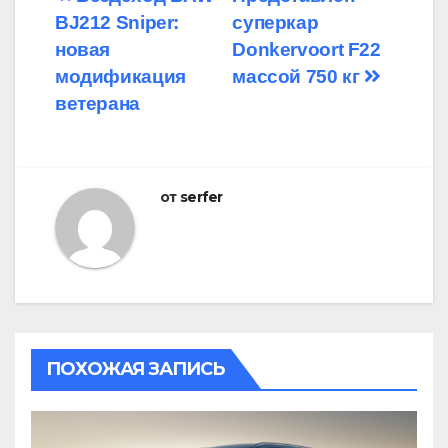
Навигация
BJ212 Sniper:
суперкар
по
новая
Donkervoort F22
записям
модификация
массой 750 кг
ветерана
от
serfer
ПОХОЖАЯ ЗАПИСЬ