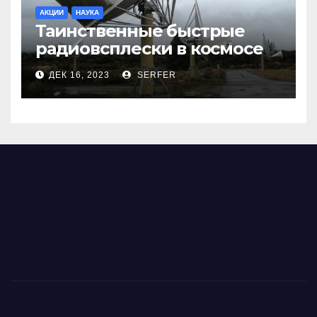
АКЦИИ
НАУКА
Таинственные быстрые
радиовсплески в космосе
сделались все более
ДЕК 16, 2023
SERFER
странными