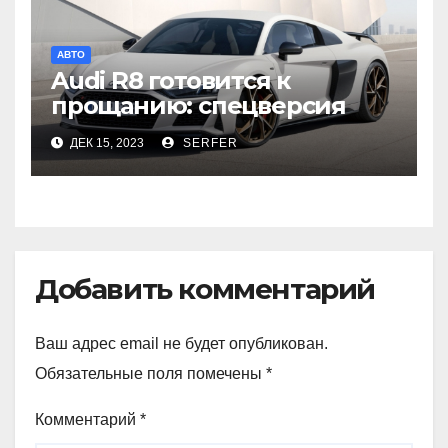
АВТО
Audi R8 готовится к
прощанию: спецверсия
для Японии
ДЕК 15, 2023
SERFER
Добавить комментарий
Ваш адрес email не будет опубликован.
Обязательные поля помечены
*
Комментарий
*