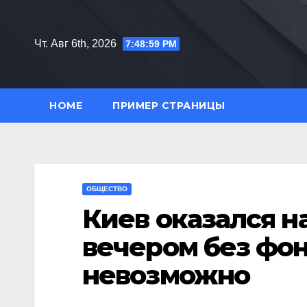
Перейти
к
Чт. Авг 6th, 2026
7:49:00 PM
содержимому
HOME
ПРИМЕР СТРАНИЦЫ
ОБЩЕСТВО
Киев оказался н
вечером без фо
невозможно