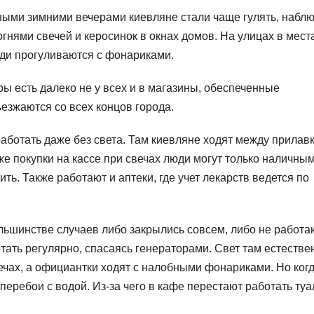
мными зимними вечерами киевляне стали чаще гулять, набл
гнями свечей и керосинок в окнах домов. На улицах в мест
юди прогуливаются с фонариками.
ры есть далеко не у всех и в магазины, обеспеченные
ъезжаются со всех концов города.
ботать даже без света. Там киевляне ходят между прилав
е покупки на кассе при свечах люди могут только наличным
ть. Также работают и аптеки, где учет лекарств ведется по
льшинстве случаев либо закрылись совсем, либо не работа
отать регулярно, спасаясь генераторами. Свет там естестве
ечах, а официантки ходят с налобными фонариками. Но когд
перебои с водой. Из-за чего в кафе перестают работать туа