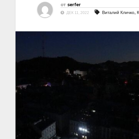
от
serfer
,
Виталий Кличко
ДЕК 11, 2022