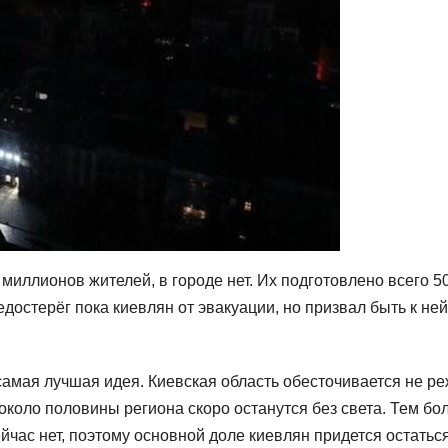
миллионов жителей, в городе нет. Их подготовлено всего 5
редостерёг пока киевлян от эвакуации, но призвал быть к ней
 самая лучшая идея. Киевская область обесточивается не р
коло половины региона скоро останутся без света. Тем бол
час нет, поэтому основной доле киевлян придется остаться