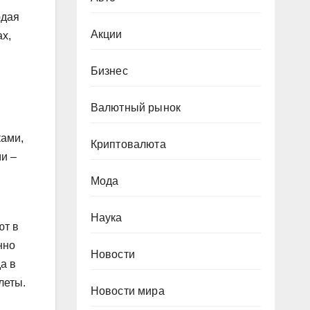
юдая
Акции
ах,
Бизнес
Валютный рынок
ками,
Криптовалюта
и –
Мода
Наука
ют в
нно
Новости
а в
леты.
Новости мира