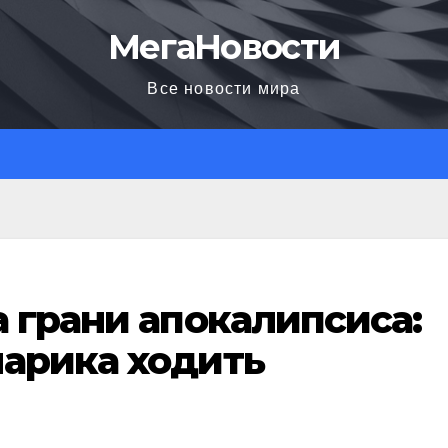
МегаНовости
Все новости мира
а грани апокалипсиса:
нарика ходить