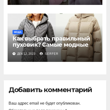
МОДА
Как выбрать правильный
пуховик? Самые модные
куртки и пуховики сезона
ДЕК 12, 2023
SERFER
Добавить комментарий
Ваш адрес email не будет опубликован.