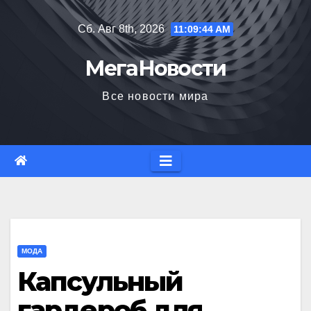
Перейти
Сб. Авг 8th, 2026
11:09:45 AM
к
содержимому
МегаНовости
Все новости мира
МОДА
Капсульный
гардероб для