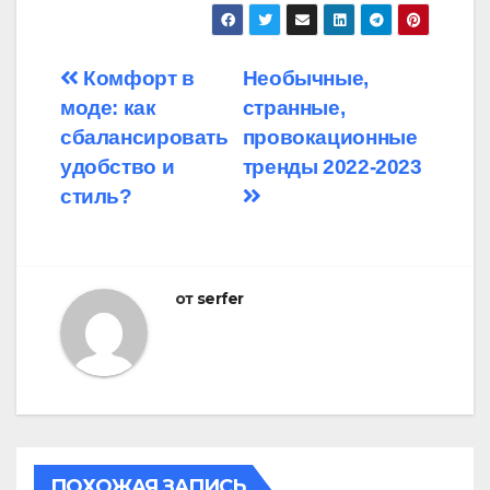
Навигация
Комфорт в
Необычные,
моде: как
странные,
по
сбалансировать
провокационные
записям
удобство и
тренды 2022-2023
стиль?
от
serfer
ПОХОЖАЯ ЗАПИСЬ