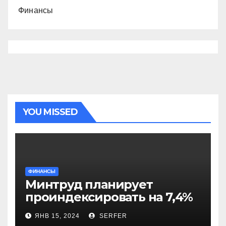
Финансы
YOU MISSED
ФИНАНСЫ
Минтруд планирует
проиндексировать на 7,4%
более 40 выплат и
ЯНВ 15, 2024
SERFER
компенсаций