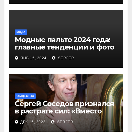
МОДА
Модные пальто 2024 года:
главные тенденции и фото
новинок
ЯНВ 15, 2024
SERFER
ОБЩЕСТВО
Сергей Соседов признался
в растрате сил: «Вместо
меня взяли Пригожина»
ДЕК 16, 2023
SERFER