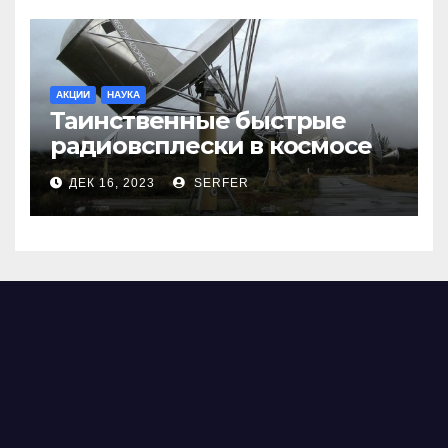
АКЦИИ
НАУКА
Таинственные быстрые
радиовсплески в космосе
сделались все более
ДЕК 16, 2023
SERFER
странными