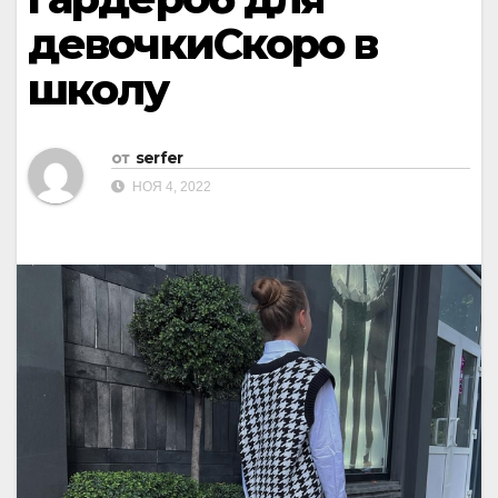
девочкиСкоро в
школу
от
serfer
НОЯ 4, 2022