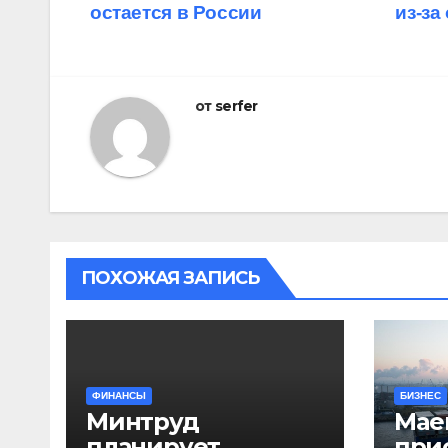
остается в России
из-за
по
записям
от
serfer
ПОХОЖАЯ ЗАПИСЬ
ФИНАНСЫ
БИЗНЕС
Минтруд
Mae
планирует
при