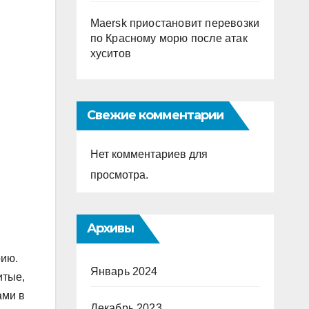
Maersk приостановит перевозки
по Красному морю после атак
хуситов
Свежие комментарии
Нет комментариев для
просмотра.
Архивы
рию.
Январь 2024
итые,
ами в
Декабрь 2023