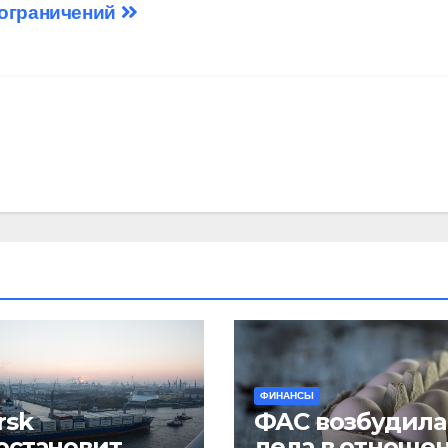
 ограничений
ФИНАНСЫ
rsk
ФАС возбудила
остановит
дела в отноше