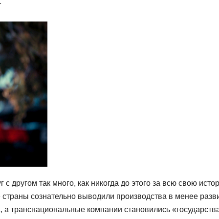
т
 с другом так много, как никогда до этого за всю свою исто
е страны сознательно выводили производства в менее разв
а, а транснациональные компании становились «государств