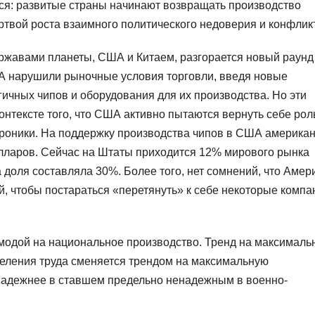
тся: развитые страны начинают возвращать производство
ртвой роста взаимного политического недоверия и конфлик
жавами планеты, США и Китаем, разгорается новый раунд
ША нарушили рыночные условия торговли, введя новые
ичных чипов и оборудования для их производства. Но эти
онтексте того, что США активно пытаются вернуть себе рол
роники. На поддержку производства чипов в США америка
лларов. Сейчас на Штаты приходится 12% мирового рынка
та доля составляла 30%. Более того, нет сомнений, что Амер
, чтобы постараться «перетянуть» к себе некоторые компа
модой на национальное производство. Тренд на максималь
еления труда сменяется трендом на максимальную
 надежнее в ставшем предельно ненадежным в военно-