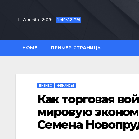
Перейти
к
Чт. Авг 6th, 2026
1:40:33 PM
содержимому
HOME
ПРИМЕР СТРАНИЦЫ
БИЗНЕС
ФИНАНСЫ
Как торговая во
мировую эконом
Семена Новопру