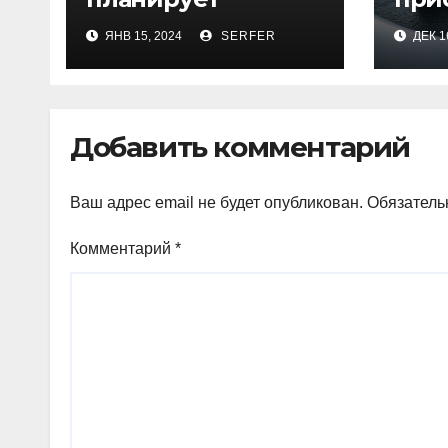
проиндексировать
пер
ЯНВ 15, 2024
SERFER
ДЕК 1
на 7,4% более 40
Кра
выплат и
посл
компенсаций
Добавить комментарий
Ваш адрес email не будет опубликован.
Обязатель
Комментарий
*