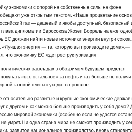
йку экономики с опорой на собственные силы на фоне
й обещают уже открытым текстом. «Наше процветание осно
Российский газ — дешевый и якобы доступный, безопасный 
ал глава дипломатии Евросоюза Жозеп Боррель на ежегодно
рь ЕС должен найти новые источники энергии внутри союза,
». «Лучшая энергия — та, которую вы производите дома»,—
л, что экономику ЕС ждет реструктуризация.
х политических раскладах в обозримом будущем придется
покупать «все остальное» за нефть и газ больше не получи
рной газовой плиты» уходит в прошлое.
все относительно развитые и крупные экономические держав
руг с другом и как можно больше производить у себя дома?
ессию мировой экономики (особенно если не удастся остан
 не умрет. Ни одна страна мира не сможет производить у се
ики, развитое национальное производство, вновь становитс