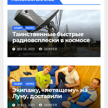
АКЦИИ
НАУКА
Таинственные быстрые
радиовсплески в космосе
сделались все более
ДЕК 16, 2023
SERFER
странными
АКЦИИ
НАУКА
Экипажу, «летящему» на
Луну, доставили
психологический детектив
ДЕК 16, 2023
SERFER