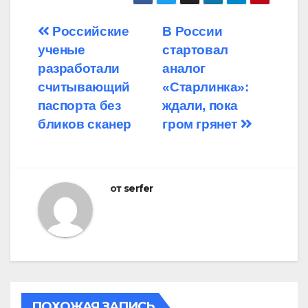
Навигация
Российские
В России
ученые
стартовал
по
разработали
аналог
записям
считывающий
«Старлинка»:
паспорта без
ждали, пока
бликов сканер
гром грянет
от
serfer
ПОХОЖАЯ ЗАПИСЬ