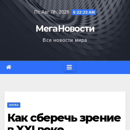
Перейти
Пт. Авг 7th, 2026
6:22:24 AM
к
содержимому
МегаНовости
Все новости мира
НАУКА
Как сберечь зрение
в XXI веке