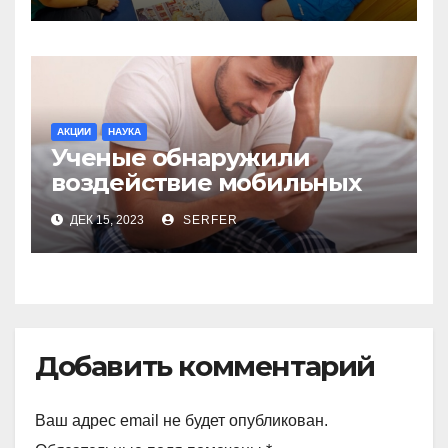
и манго
АКЦИИ
НАУКА
Ученые обнаружили
воздействие мобильных
телефонов на качество
ДЕК 15, 2023
SERFER
спермы
Добавить комментарий
Ваш адрес email не будет опубликован.