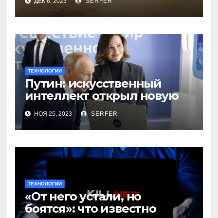
ДЕК 6, 2023
SERFER
ТЕХНОЛОГИИ
Путин: искусственный
интеллект открыл новую
главу в истории
НОЯ 25, 2023
SERFER
человечества
ТЕХНОЛОГИИ
«От него устали, но
боятся»: что известно