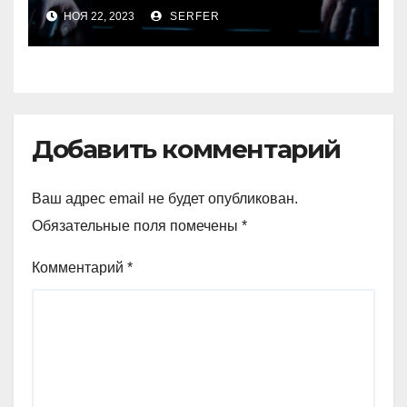
о лидере хакерской
НОЯ 22, 2023
SERFER
группировки Killnet
Добавить комментарий
Ваш адрес email не будет опубликован.
Обязательные поля помечены
*
Комментарий
*