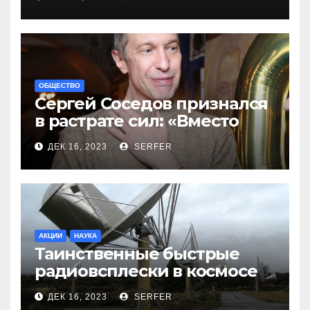
ОБЩЕСТВО
Сергей Соседов признался
в растрате сил: «Вместо
меня взяли Пригожина»
ДЕК 16, 2023
SERFER
АКЦИИ
НАУКА
Таинственные быстрые
радиовсплески в космосе
сделались все более
ДЕК 16, 2023
SERFER
странными