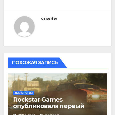
от
serfer
ПОХОЖАЯ ЗАПИСЬ
ТЕХНОЛОГИИ
Rockstar Games
опубликовала первый
трейлер видеоигры GTA 6