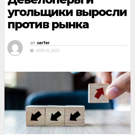
угольщики выросли
против рынка
от
serfer
НОЯ 15, 2022