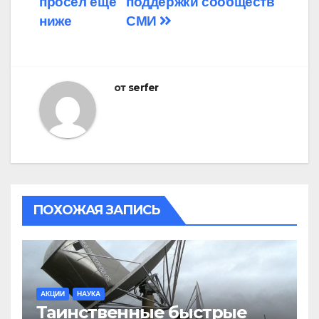
просел еще
поддержки сообществ
записям
ниже
СМИ
от
serfer
ПОХОЖАЯ ЗАПИСЬ
АКЦИИ
НАУКА
Таинственные быстрые