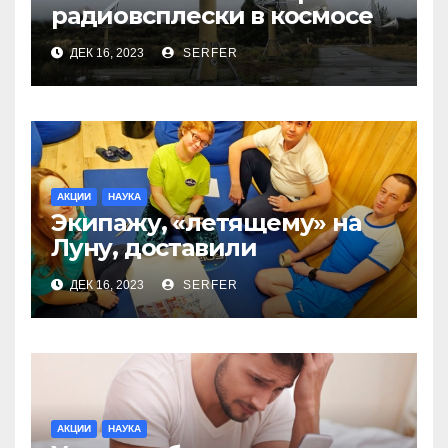
радиовсплески в космосе
сделались все более
ДЕК 16, 2023
SERFER
странными
АКЦИИ
НАУКА
Экипажу, «летящему» на
Луну, доставили
психологический детектив
ДЕК 16, 2023
SERFER
и манго
АКЦИИ
НАУКА