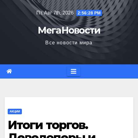
Перейти
Пт. Авг 7th, 2026
2:56:29 PM
к
содержимому
МегаНовости
Все новости мира
АКЦИИ
Итоги торгов.
Девелоперы и