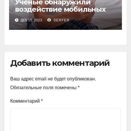
Ученые обнаружили
воздействие мобильных
телефонов на качество
ДЕК 15, 2023
SERFER
спермы
Добавить комментарий
Ваш адрес email не будет опубликован.
Обязательные поля помечены
*
Комментарий
*