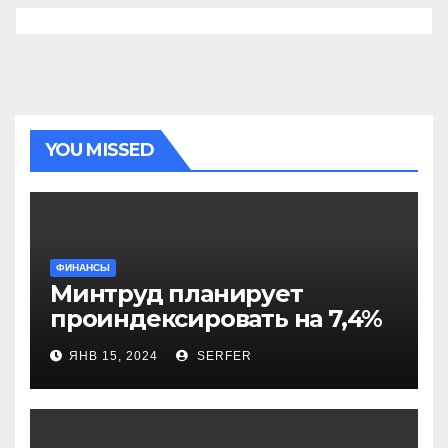
YOU MISSED
ФИНАНСЫ
Минтруд планирует
проиндексировать на 7,4%
более 40 выплат и
ЯНВ 15, 2024
SERFER
компенсаций