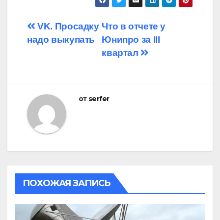
Навигация
VK. Просадку
Что в отчете у
надо выкупать
Юнипро за III
по
квартал
записям
от
serfer
ПОХОЖАЯ ЗАПИСЬ