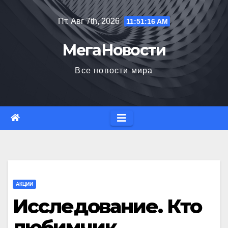
Перейти
Пт. Авг 7th, 2026
11:51:18 AM
к
содержимому
МегаНовости
Все новости мира
АКЦИИ
Исследование. Кто
любимчик