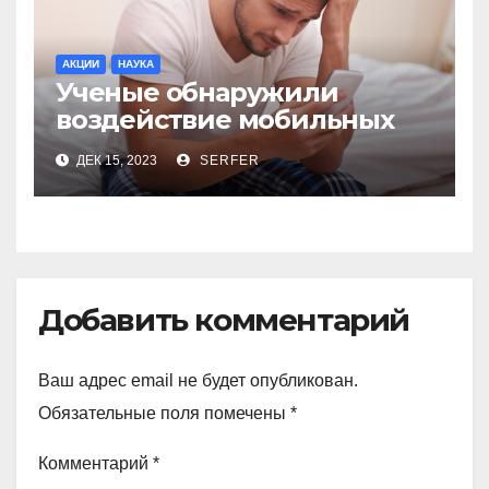
АКЦИИ
НАУКА
Ученые обнаружили
воздействие мобильных
телефонов на качество
ДЕК 15, 2023
SERFER
спермы
Добавить комментарий
Ваш адрес email не будет опубликован.
Обязательные поля помечены
*
Комментарий
*