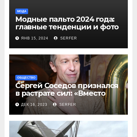
МОДА
Модные пальто 2024 года:
главные тенденции и фото
новинок
ЯНВ 15, 2024
SERFER
ОБЩЕСТВО
Сергей Соседов признался
в растрате сил: «Вместо
меня взяли Пригожина»
ДЕК 16, 2023
SERFER