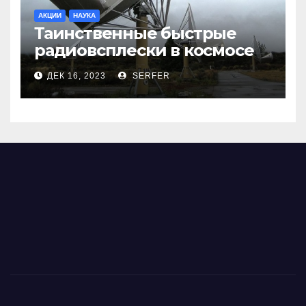
АКЦИИ
НАУКА
Таинственные быстрые
радиовсплески в космосе
сделались все более
ДЕК 16, 2023
SERFER
странными