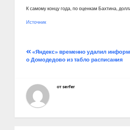
К самому концу года, по оценкам Бахтина, дол
Источник
Навигация
«Яндекс» временно удалил инфор
о Домодедово из табло расписания
по
записям
от
serfer