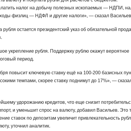
платить налог на добычу полезных ископаемых — НДПИ, на
ходы физлиц — НДФЛ и другие налоги», — сказал Васильев
а рубля остается президентский указ об обязательной прод
.
шое укрепление рубля. Поддержку рублю окажут вероятное
оговый период.
бря повысит ключевую ставку ещё на 100-200 базисных пун
сокими темпами, скорее ставку поднимут до 17%», — сказа
йшему удорожанию кредитов, что еще снизит потребительс
порт, и уменьшит спрос на валюту, добавил Васильев. Это 
ышение ставок по депозитам увеличит привлекательность руб
юту, уточнил аналитик.