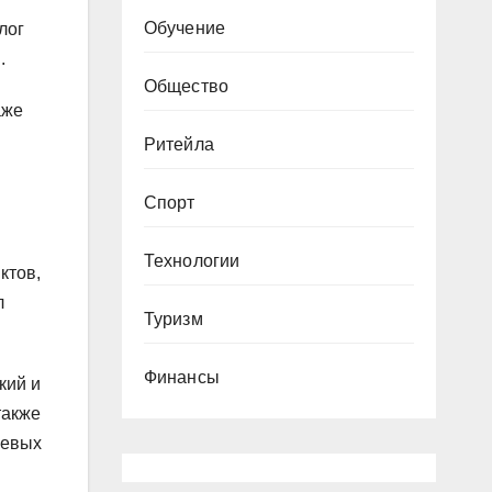
Обучение
лог
.
Общество
аже
Ритейла
Спорт
Технологии
ктов,
л
Туризм
Финансы
кий и
также
левых