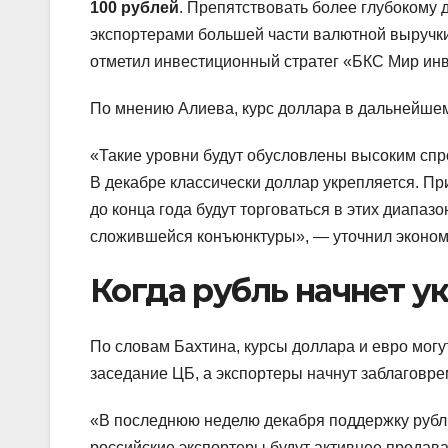
100 рублей
. Препятствовать более глубокому
экспортерами большей части валютной выручки
отметил инвестиционный стратег «БКС Мир инв
По мнению Алиева, курс доллара в дальнейшем
«Такие уровни будут обусловлены высоким спр
В декабре классически доллар укрепляется. Пр
до конца года будут торговаться в этих диапаз
сложившейся конъюнктуры», — уточнил эконом
Когда рубль начнет у
По словам Бахтина, курсы доллара и евро могут
заседание ЦБ, а экспортеры начнут заблаговре
«В последнюю неделю декабря поддержку рублю
российские экспортеры будут активнее продава