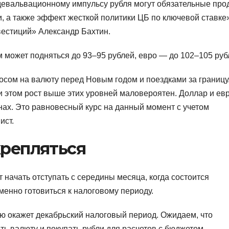
 девальвационному импульсу рубля могут обязательные пр
, а также эффект жесткой политики ЦБ по ключевой ставке
естиций» Александр Бахтин.
 может подняться до 93–95 рублей, евро — до 102–105 руб
осом на валюту перед Новым годом и поездками за границу
и этом рост выше этих уровней маловероятен. Доллар и ев
онах. Это равновесный курс на данный момент с учетом
ист.
крепляться
 начать отступать с середины месяца, когда состоится
менно готовиться к налоговому периоду.
 окажет декабрьский налоговый период. Ожидаем, что
ть валюту и покупать рубли для расчетов с бюджетом.