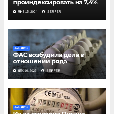
проиндексировать на 7,4%
более 40 выплат и
ЯНВ 15, 2024
SERFER
компенсаций
ФИНАНСЫ
ФАС возбудила дела в
отношении ряда
региональных
ДЕК 16, 2023
SERFER
производителей куриных
яиц
ФИНАНСЫ
Из-за оговорки Путина