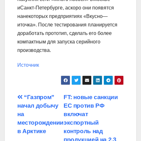
иСанкт-Петербурге, аскоро они появятся
нанекоторых предприятиях «Вкусно—
иточка». После тестирования планируется
доработать прототип, сделать его более
компактным для запуска серийного
производства.
Источник
Навигация
“Газпром”
FT: новые санкции
начал добычу
ЕС против РФ
по
на
включат
записям
месторождении
экспортный
в Арктике
контроль над
продукцией на 2,3