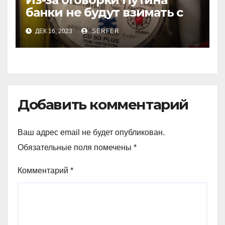
банки не будут взимать с
пенсионеров
ДЕК 16, 2023
SERFER
комиссионные за ЖКХ
Добавить комментарий
Ваш адрес email не будет опубликован.
Обязательные поля помечены
*
Комментарий
*