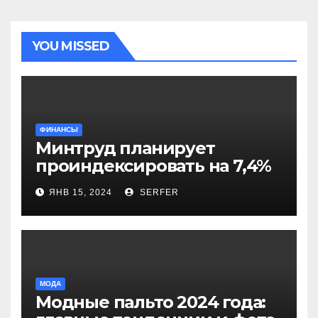
YOU MISSED
ФИНАНСЫ
Минтруд планирует
проиндексировать на 7,4%
более 40 выплат и
ЯНВ 15, 2024
SERFER
компенсаций
МОДА
Модные пальто 2024 года: