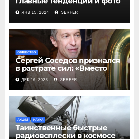
главные тенденции и фото
новинок
ЯНВ 15, 2024
SERFER
ОБЩЕСТВО
Сергей Соседов признался
в растрате сил: «Вместо
меня взяли Пригожина»
ДЕК 16, 2023
SERFER
АКЦИИ
НАУКА
Таинственные быстрые
радиовсплески в космосе