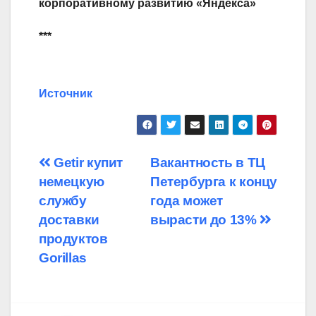
корпоративному развитию «Яндекса»
***
Источник
Навигация
Getir купит
Вакантность в ТЦ
немецкую
Петербурга к концу
по
службу
года может
записям
доставки
вырасти до 13%
продуктов
Gorillas