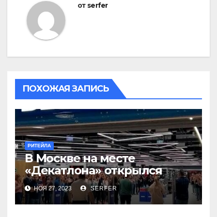
от
serfer
ПОХОЖАЯ ЗАПИСЬ
РИТЕЙЛА
В Москве на месте
«Декатлона» открылся
первый Desport
НОЯ 27, 2023
SERFER