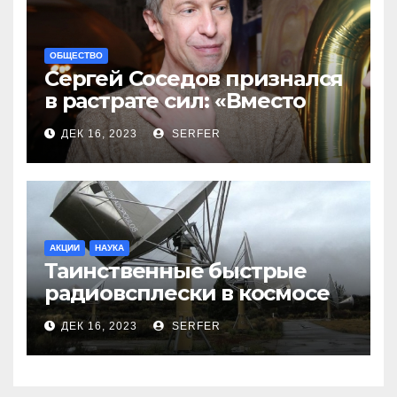
ОБЩЕСТВО
Сергей Соседов признался
в растрате сил: «Вместо
меня взяли Пригожина»
ДЕК 16, 2023
SERFER
АКЦИИ
НАУКА
Таинственные быстрые
радиовсплески в космосе
сделались все более
ДЕК 16, 2023
SERFER
странными