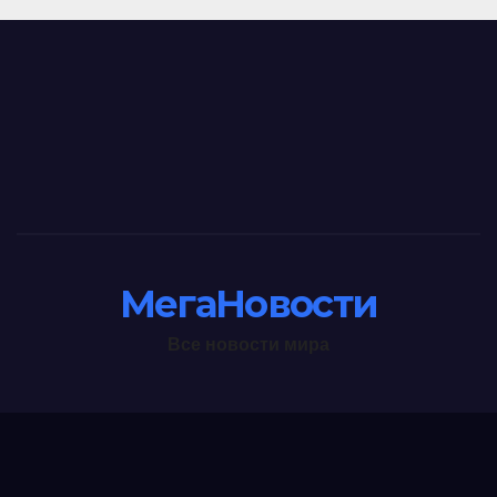
МегаНовости
Все новости мира