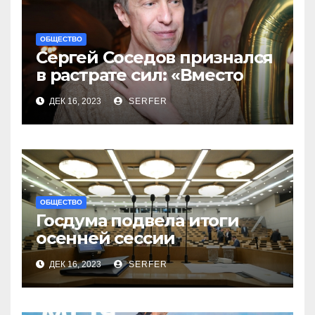
ОБЩЕСТВО
Сергей Соседов признался
в растрате сил: «Вместо
меня взяли Пригожина»
ДЕК 16, 2023
SERFER
ОБЩЕСТВО
Госдума подвела итоги
осенней сессии
на заключительном в 2023
ДЕК 16, 2023
SERFER
году заседании