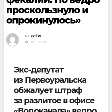
проскользнуло и
опрокинулось»
от
serfer
НОЯ 14, 2022
Экс-депутат
из Первоуральска
обжалует штраф
за разлитое в офисе
«Водоканала» ведро