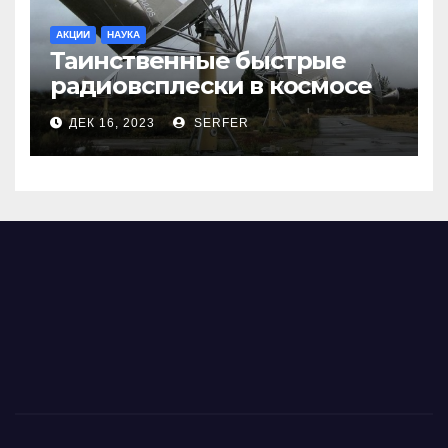
АКЦИИ
НАУКА
Таинственные быстрые
радиовсплески в космосе
сделались все более
ДЕК 16, 2023
SERFER
странными