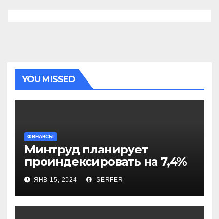
YOU MISSED
ФИНАНСЫ
Минтруд планирует
проиндексировать на 7,4%
более 40 выплат и
ЯНВ 15, 2024
SERFER
компенсаций