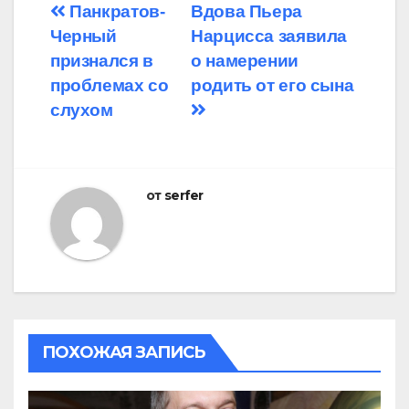
Навигация
Панкратов-
Вдова Пьера
Черный
Нарцисса заявила
по
признался в
о намерении
записям
проблемах со
родить от его сына
слухом
от
serfer
ПОХОЖАЯ ЗАПИСЬ