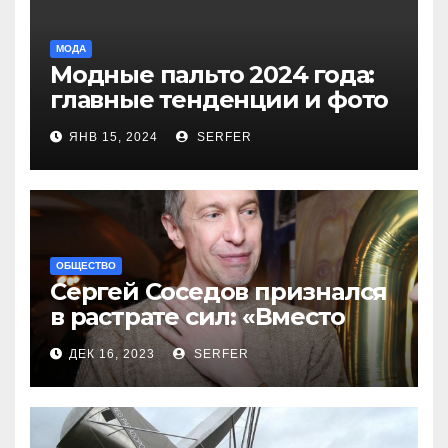
МОДА
Модные пальто 2024 года:
главные тенденции и фото
новинок
ЯНВ 15, 2024
SERFER
ОБЩЕСТВО
Сергей Соседов признался
в растрате сил: «Вместо
меня взяли Пригожина»
ДЕК 16, 2023
SERFER