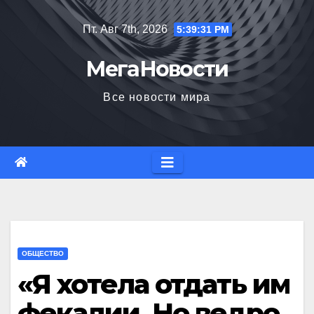
Перейти
Пт. Авг 7th, 2026
5:39:32 PM
к
содержимому
МегаНовости
Все новости мира
ОБЩЕСТВО
«Я хотела отдать им
фекалии. Но ведро