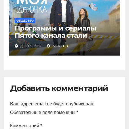
ОБЩЕСТВО
Программы и сериалы
Пятого канала стали
рекордсменами в
ДЕК 16, 2023
SERFER
уходящем году
Добавить комментарий
Ваш адрес email не будет опубликован.
Обязательные поля помечены
*
Комментарий
*