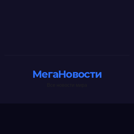
МегаНовости
Все новости мира