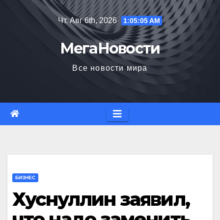
Перейти
Чт. Авг 6th, 2026
1:05:06 AM
к
содержимому
МегаНовости
Все новости мира
БИЗНЕС
Хуснуллин заявил,
что надо заменить