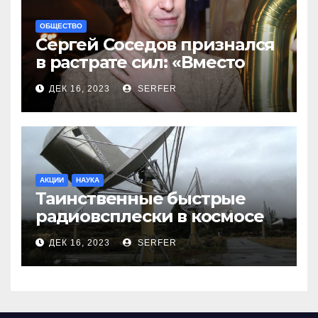
ОБЩЕСТВО
Сергей Соседов признался
в растрате сил: «Вместо
меня взяли Пригожина»
ДЕК 16, 2023
SERFER
АКЦИИ
НАУКА
Таинственные быстрые
радиовсплески в космосе
сделались все более
ДЕК 16, 2023
SERFER
странными