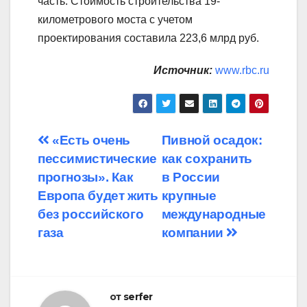
часть. Стоимость строительства 19-
километрового моста с учетом
проектирования составила 223,6 млрд руб.
Источник:
www.rbc.ru
Навигация
«Есть очень
Пивной осадок:
пессимистические
как сохранить
по
прогнозы». Как
в России
записям
Европа будет жить
крупные
без российского
международные
газа
компании
от
serfer