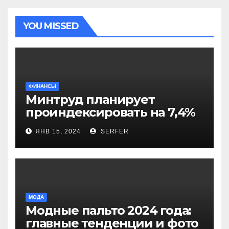
YOU MISSED
ФИНАНСЫ
Минтруд планирует
проиндексировать на 7,4%
более 40 выплат и
ЯНВ 15, 2024
SERFER
компенсаций
МОДА
Модные пальто 2024 года:
главные тенденции и фото