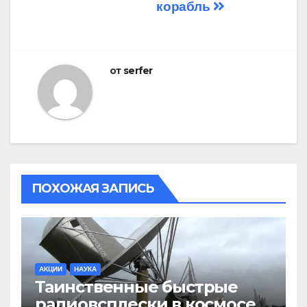
корабль
от
serfer
ПОХОЖАЯ ЗАПИСЬ
АКЦИИ
НАУКА
Таинственные быстрые
радиовсплески в космосе