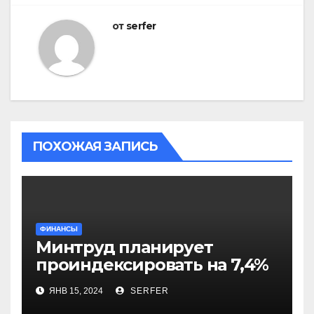
от
serfer
ПОХОЖАЯ ЗАПИСЬ
ФИНАНСЫ
Минтруд планирует
проиндексировать на 7,4%
более 40 выплат и
ЯНВ 15, 2024
SERFER
компенсаций