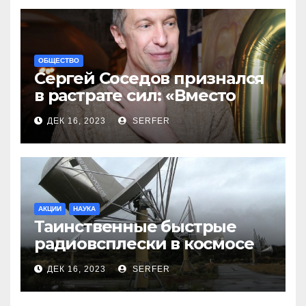
ОБЩЕСТВО
Сергей Соседов признался
в растрате сил: «Вместо
меня взяли Пригожина»
ДЕК 16, 2023
SERFER
АКЦИИ
НАУКА
Таинственные быстрые
радиовсплески в космосе
сделались все более
ДЕК 16, 2023
SERFER
странными