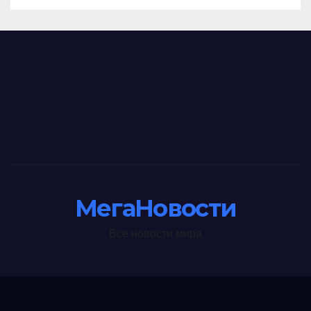
МегаНовости
Все новости мира