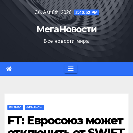
Перейти
Сб. Авг 8th, 2026
2:40:53 PM
к
содержимому
МегаНовости
Все новости мира
БИЗНЕС
ФИНАНСЫ
FT: Евросоюз может
отключить от SWIFT