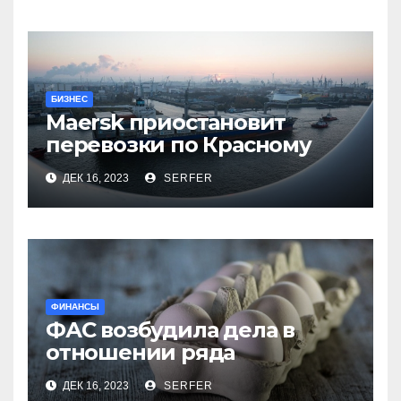
БИЗНЕС
Maersk приостановит
перевозки по Красному
морю после атак хуситов
ДЕК 16, 2023
SERFER
ФИНАНСЫ
ФАС возбудила дела в
отношении ряда
региональных
ДЕК 16, 2023
SERFER
производителей куриных