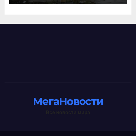
МегаНовости
Все новости мира