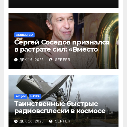
ОБЩЕСТВО
Сергей Соседов признался
в растрате сил: «Вместо
меня взяли Пригожина»
ДЕК 16, 2023
SERFER
АКЦИИ
НАУКА
Таинственные быстрые
радиовсплески в космосе
сделались все более
ДЕК 16, 2023
SERFER
странными