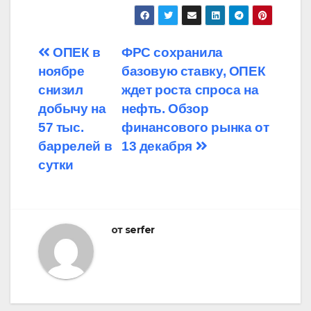
Навигация
ОПЕК в
ФРС сохранила
ноябре
базовую ставку, ОПЕК
по
снизил
ждет роста спроса на
записям
добычу на
нефть. Обзор
57 тыс.
финансового рынка от
баррелей в
13 декабря
сутки
от
serfer