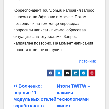
Корреспондент TourDom.ru направил запрос
в посольство Эфиопии в Москве. Потом
позвонил, и на том конце «провода»
попросили написать письмо, обрисовав
ситуацию с автотуристами. Запрос
направлен повторно. На момент написания
новости ответ не поступил.
Источник
Навигация
Волченко:
Итоги TWITW –
первые 11
какими
по
модульных отелей
технологиями
записям
заработают в
живет