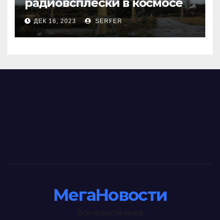
радиовсплески в космосе
сделались все более
ДЕК 16, 2023
SERFER
странными
МегаНовости
Все новости мира