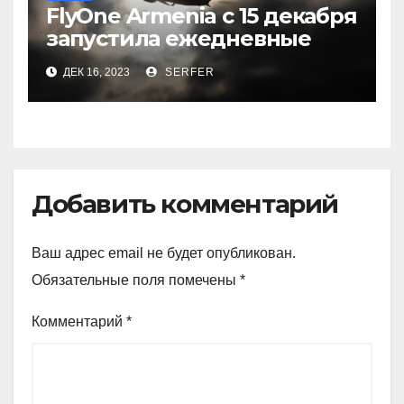
FlyOne Armenia с 15 декабря
запустила ежедневные
рейсы в Шереметьево
ДЕК 16, 2023
SERFER
Добавить комментарий
Ваш адрес email не будет опубликован.
Обязательные поля помечены
*
Комментарий
*