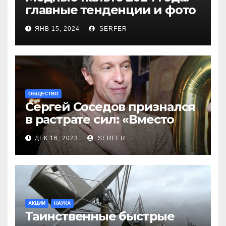
главные тенденции и фото
новинок
ЯНВ 15, 2024
SERFER
ОБЩЕСТВО
Сергей Соседов признался
в растрате сил: «Вместо
меня взяли Пригожина»
ДЕК 16, 2023
SERFER
АКЦИИ
НАУКА
Таинственные быстрые