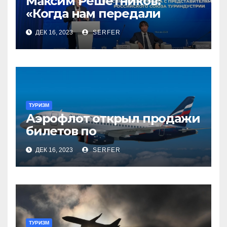
Максим Решетников:
«Когда нам передали
туризм, для нас это был
ДЕК 16, 2023
SERFER
сюрприз, но он оказался
приятным»
ТУРИЗМ
Аэрофлот открыл продажи
билетов по
субсидированным
ДЕК 16, 2023
SERFER
тарифам
ТУРИЗМ