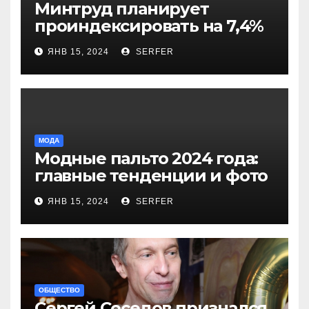
Минтруд планирует
проиндексировать на 7,4%
более 40 выплат и
ЯНВ 15, 2024
SERFER
компенсаций
МОДА
Модные пальто 2024 года:
главные тенденции и фото
новинок
ЯНВ 15, 2024
SERFER
ОБЩЕСТВО
Сергей Соседов признался