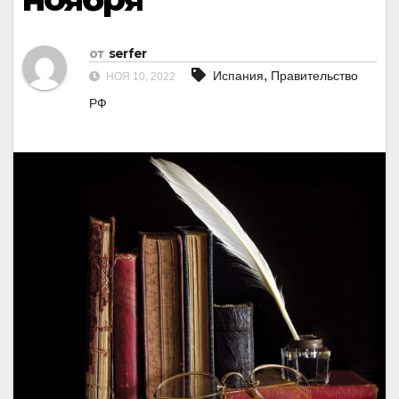
от
serfer
,
Испания
Правительство
НОЯ 10, 2022
РФ