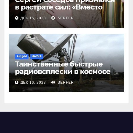
в растрате сил: «Вместо
меня взяли Пригожина»
ДЕК 16, 2023
SERFER
АКЦИИ
НАУКА
Таинственные быстрые
радиовсплески в космосе
сделались все более
ДЕК 16, 2023
SERFER
странными