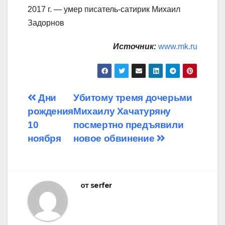
2017 г. — умер писатель-сатирик Михаил
Задорнов
Источник:
www.mk.ru
Навигация
Дни
Убитому тремя дочерьми
рождения
Михаилу Хачатуряну
по
10
посмертно предъявили
записям
ноября
новое обвинение
от
serfer