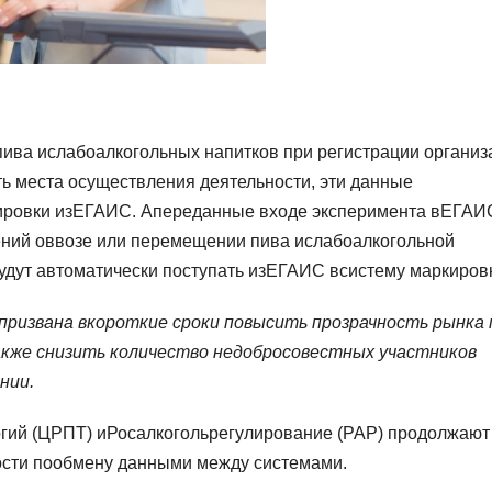
пива ислабоалкогольных напитков при регистрации организ
ть места осуществления деятельности, эти данные
кировки изЕГАИС. Апереданные входе эксперимента вЕГАИ
ений оввозе или перемещении пива ислабоалкогольной
дут автоматически поступать изЕГАИС всистему маркиров
ризвана вкороткие сроки повысить прозрачность рынка 
также снизить количество недобросовестных участников
нии.
огий (ЦРПТ) иРосалкогольрегулирование (РАР) продолжают
ости пообмену данными между системами.