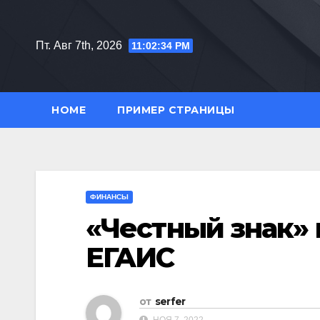
Перейти
к
Пт. Авг 7th, 2026
11:02:36 PM
содержимому
HOME
ПРИМЕР СТРАНИЦЫ
ФИНАНСЫ
«Честный знак» 
ЕГАИС
от
serfer