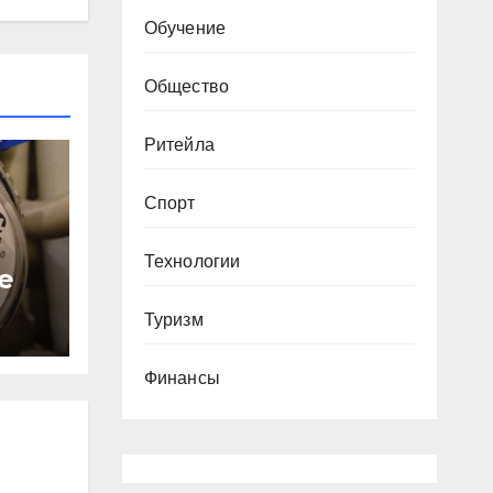
Обучение
Общество
Ритейла
Спорт
Технологии
е
с
Туризм
за
Финансы