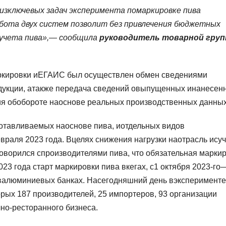
зключевых задач эксперимента помаркировке пива
бота двух систем позволит без привлечения бюджетных
учета пива»,— сообщила
руководитель товарной гру
аркировки иЕГАИС был осуществлен обмен сведениями
одукции, атакже передача сведений овыпущенных инанесен
ия обобороте наоснове реальных производственных данных
готавливаемых наоснове пива, иотдельных видов
враля 2023 года. Вцелях снижения нагрузки наотрасль ису
оворился спроизводителями пива, что обязательная марки
023 года старт маркировки пива вкегах, с1 октября 2023-го
 валюминиевых банках. Насегодняшний день вэксперименте
орых 187 производителей, 25 импортеров, 93 организации
чно-ресторанного бизнеса.