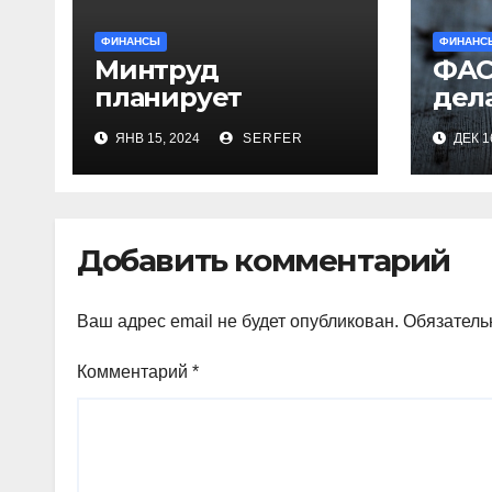
ФИНАНСЫ
ФИНАНС
Минтруд
ФАС
планирует
дел
проиндексировать
ряд
ЯНВ 15, 2024
SERFER
ДЕК 1
на 7,4% более 40
рег
выплат и
про
компенсаций
кур
Добавить комментарий
Ваш адрес email не будет опубликован.
Обязатель
Комментарий
*