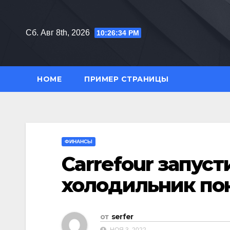
Перейти
к
Сб. Авг 8th, 2026
10:26:35 PM
содержимому
HOME
ПРИМЕР СТРАНИЦЫ
ФИНАНСЫ
Carrefour запуст
холодильник по
от
serfer