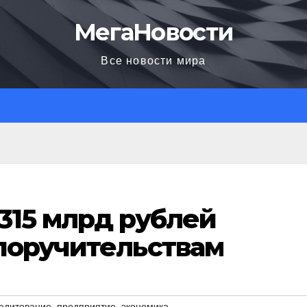
МегаНовости
Все новости мира
315 млрд рублей
поручительствам
,
,
едитование
предприятие
экономика