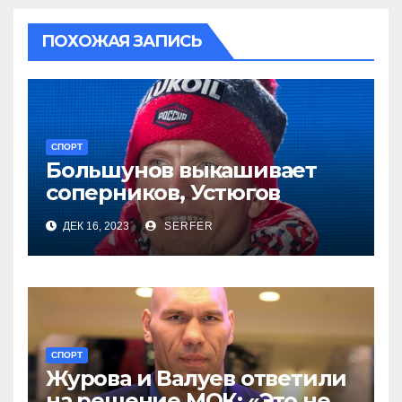
ПОХОЖАЯ ЗАПИСЬ
СПОРТ
Большунов выкашивает
соперников, Устюгов
просит понимания,
ДЕК 16, 2023
SERFER
Степанова проиграла
СПОРТ
Журова и Валуев ответили
на решение МОК: «Это не