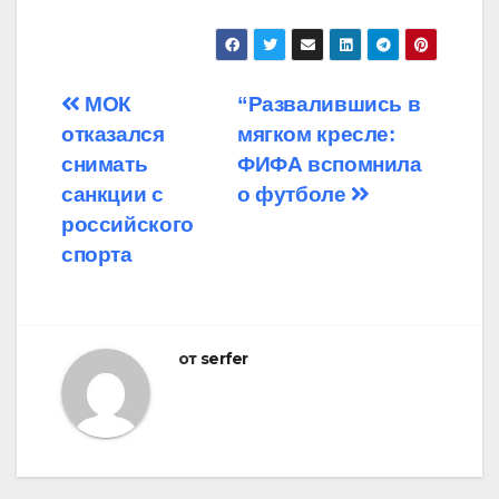
Навигация
МОК
“Развалившись в
отказался
мягком кресле:
по
снимать
ФИФА вспомнила
записям
санкции с
о футболе
российского
спорта
от
serfer