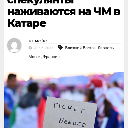
наживаются на ЧМ в
Катаре
от
serfer
,
Ближний Восток
Лионель
ДЕК 6, 2022
,
Месси
Франция