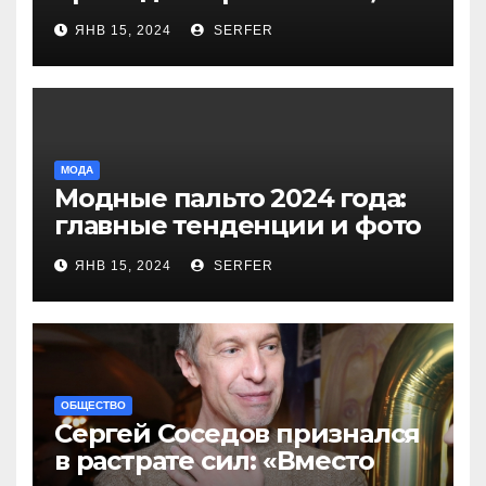
более 40 выплат и
ЯНВ 15, 2024
SERFER
компенсаций
МОДА
Модные пальто 2024 года:
главные тенденции и фото
новинок
ЯНВ 15, 2024
SERFER
ОБЩЕСТВО
Сергей Соседов признался
в растрате сил: «Вместо