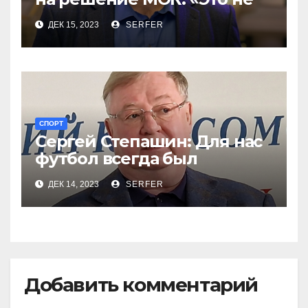
про СВО вопрос»
ДЕК 15, 2023
SERFER
СПОРТ
Сергей Степашин: Для нас
футбол всегда был
праздником
ДЕК 14, 2023
SERFER
Добавить комментарий