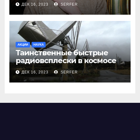
меня взяли Пригожина»
ДЕК 16, 2023
SERFER
АКЦИИ
НАУКА
Таинственные быстрые
радиовсплески в космосе
сделались все более
ДЕК 16, 2023
SERFER
странными