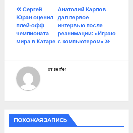
Навигация
Сергей
Анатолий Карпов
Юран оценил
дал первое
по
плей-офф
интервью после
записям
чемпионата
реанимации: «Играю
мира в Катаре
с компьютером»
от
serfer
ПОХОЖАЯ ЗАПИСЬ