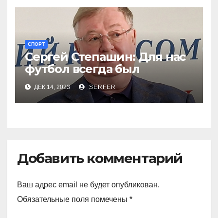
СПОРТ
Сергей Степашин: Для нас
футбол всегда был
праздником
ДЕК 14, 2023
SERFER
Добавить комментарий
Ваш адрес email не будет опубликован.
Обязательные поля помечены
*