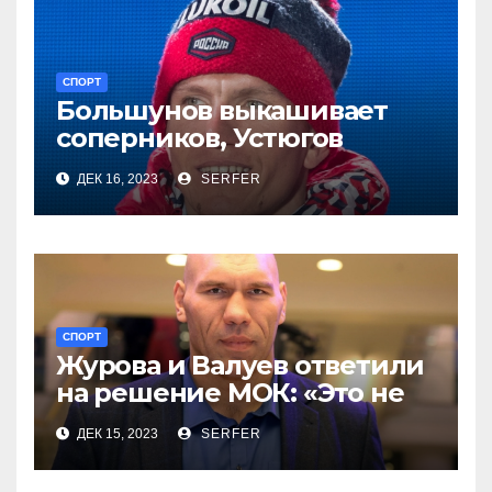
СПОРТ
Большунов выкашивает
соперников, Устюгов
просит понимания,
ДЕК 16, 2023
SERFER
Степанова проиграла
СПОРТ
Журова и Валуев ответили
на решение МОК: «Это не
про СВО вопрос»
ДЕК 15, 2023
SERFER