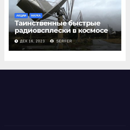
АКЦИИ
НАУКА
Таинственные быстрые
радиовсплески в космосе
сделались все более
ДЕК 16, 2023
SERFER
странными