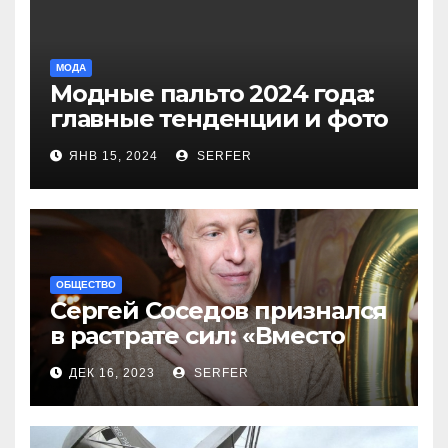
МОДА
Модные пальто 2024 года:
главные тенденции и фото
новинок
ЯНВ 15, 2024
SERFER
ОБЩЕСТВО
Сергей Соседов признался
в растрате сил: «Вместо
меня взяли Пригожина»
ДЕК 16, 2023
SERFER