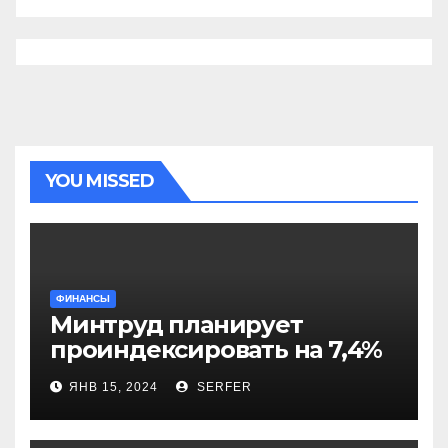
YOU MISSED
ФИНАНСЫ
Минтруд планирует
проиндексировать на 7,4%
более 40 выплат и
ЯНВ 15, 2024
SERFER
компенсаций