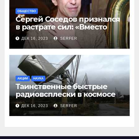
ОБЩЕСТВО
Сергей Соседов признался
в растрате сил: «Вместо
меня взяли Пригожина»
ДЕК 16, 2023
SERFER
АКЦИИ
НАУКА
Таинственные быстрые
радиовсплески в космосе
сделались все более
ДЕК 16, 2023
SERFER
странными