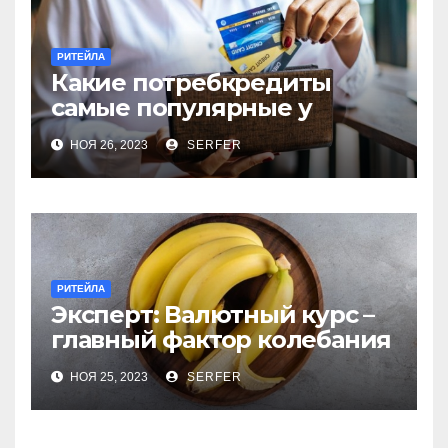
РИТЕЙЛА
Какие потребкредиты
самые популярные у
россиян?
НОЯ 26, 2023
SERFER
РИТЕЙЛА
Эксперт: Валютный курс –
главный фактор колебания
цен на бананы в РФ
НОЯ 25, 2023
SERFER