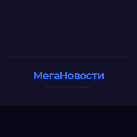
МегаНовости
Все новости мира