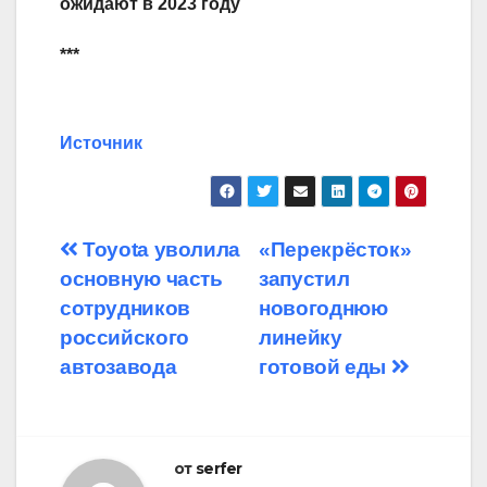
ожидают в 2023 году
***
Источник
Навигация
Toyota уволила
«Перекрёсток»
основную часть
запустил
по
сотрудников
новогоднюю
записям
российского
линейку
автозавода
готовой еды
от
serfer