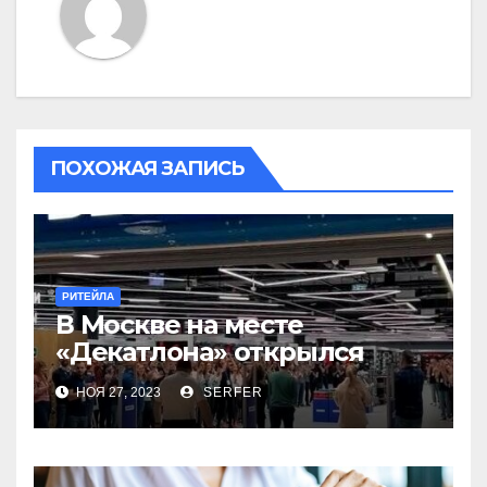
ПОХОЖАЯ ЗАПИСЬ
РИТЕЙЛА
В Москве на месте
«Декатлона» открылся
первый Desport
НОЯ 27, 2023
SERFER