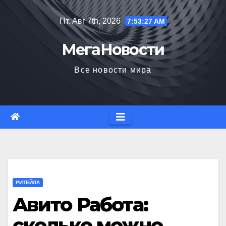
Перейти
Пт. Авг 7th, 2026
7:53:29 AM
к
содержимому
МегаНовости
Все новости мира
РИТЕЙЛА
Авито Работа:
сколько можно