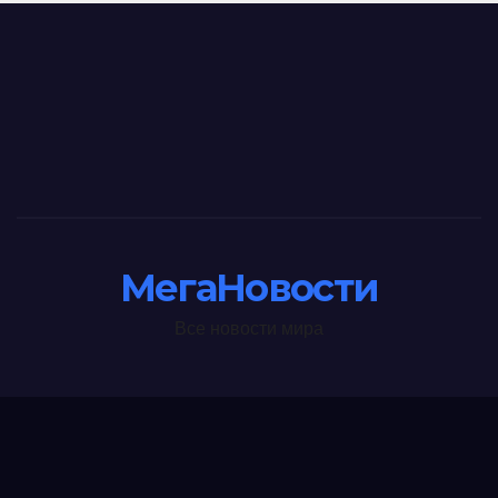
МегаНовости
Все новости мира