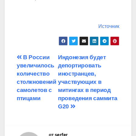
Источник
Навигация
В России
Индонезия будет
увеличилось
депортировать
по
количество
иностранцев,
записям
столкновений
участвующих в
самолетов с
митингах в период
птицами
проведения саммита
G20
от
serfer