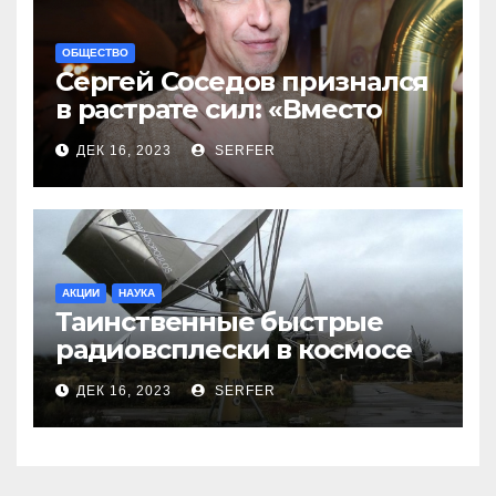
ОБЩЕСТВО
Сергей Соседов признался
в растрате сил: «Вместо
меня взяли Пригожина»
ДЕК 16, 2023
SERFER
АКЦИИ
НАУКА
Таинственные быстрые
радиовсплески в космосе
сделались все более
ДЕК 16, 2023
SERFER
странными