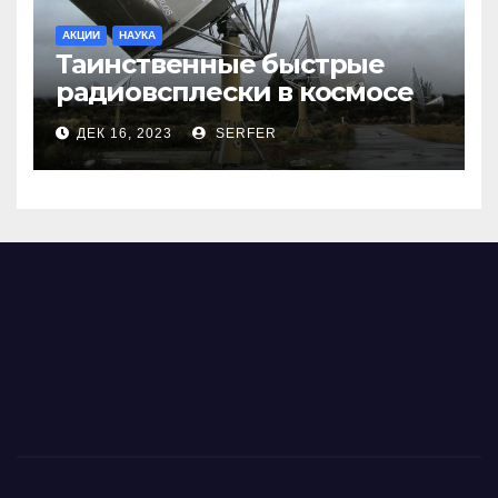
АКЦИИ
НАУКА
Таинственные быстрые
радиовсплески в космосе
сделались все более
ДЕК 16, 2023
SERFER
странными