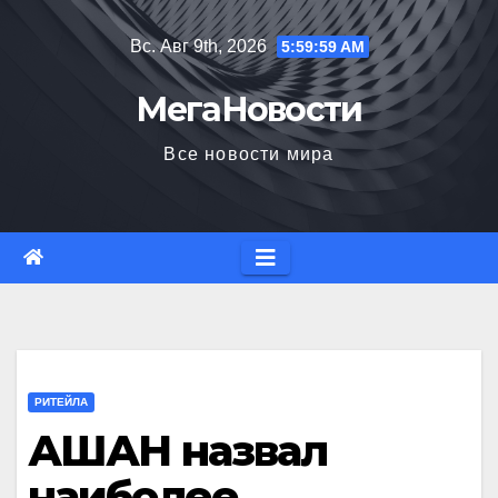
Перейти
Вс. Авг 9th, 2026
6:00:00 AM
к
содержимому
МегаНовости
Все новости мира
РИТЕЙЛА
АШАН назвал
наиболее