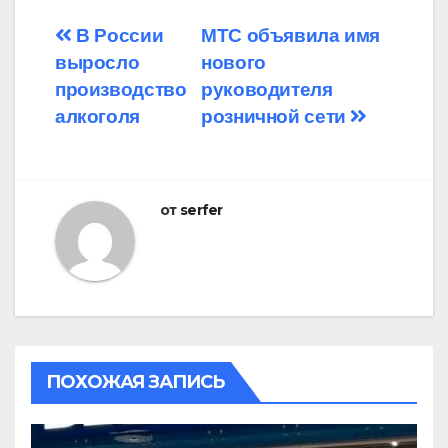
Навигация
В России
МТС объявила имя
выросло
нового
по
производство
руководителя
записям
алкоголя
розничной сети
от
serfer
ПОХОЖАЯ ЗАПИСЬ