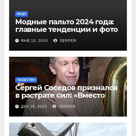
МОДА
Модные пальто 2024 года:
главные тенденции и фото
новинок
ЯНВ 15, 2024
SERFER
ОБЩЕСТВО
Сергей Соседов признался
в растрате сил: «Вместо
меня взяли Пригожина»
ДЕК 16, 2023
SERFER