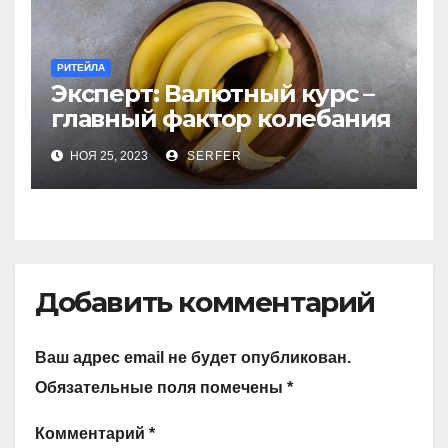
РИТЕЙЛА
Эксперт: Валютный курс –
главный фактор колебания
цен на бананы в РФ
НОЯ 25, 2023
SERFER
Добавить комментарий
Ваш адрес email не будет опубликован.
Обязательные поля помечены
*
Комментарий
*