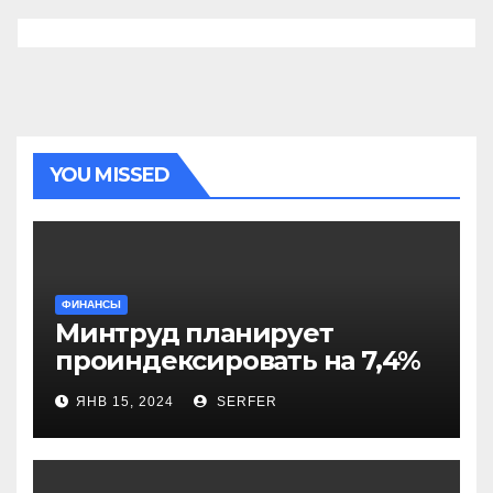
YOU MISSED
ФИНАНСЫ
Минтруд планирует
проиндексировать на 7,4%
более 40 выплат и
ЯНВ 15, 2024
SERFER
компенсаций