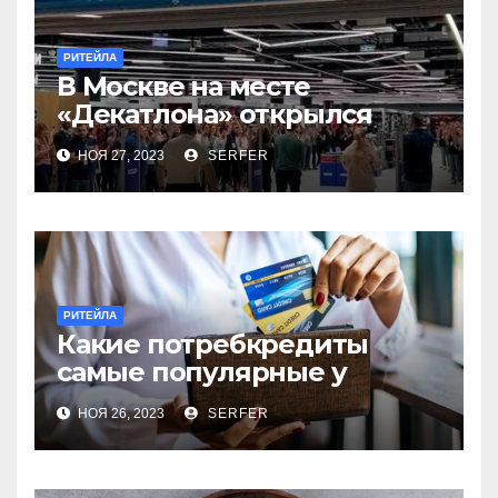
РИТЕЙЛА
В Москве на месте
«Декатлона» открылся
первый Desport
НОЯ 27, 2023
SERFER
РИТЕЙЛА
Какие потребкредиты
самые популярные у
россиян?
НОЯ 26, 2023
SERFER