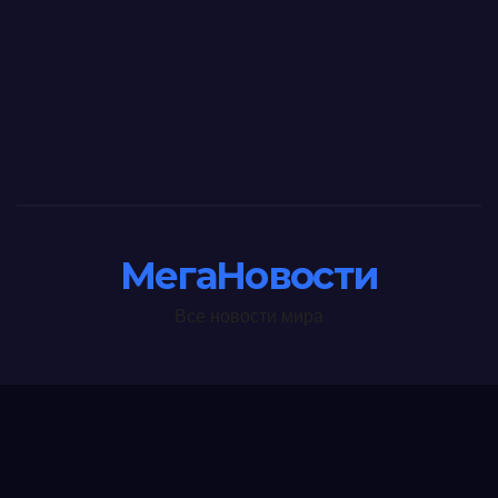
МегаНовости
Все новости мира