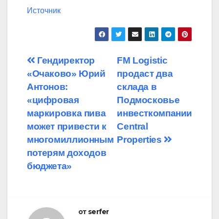
Источник
Навигация
Гендиректор
FM Logistic
«Очаково» Юрий
продаст два
по
Антонов:
склада в
записям
«цифровая
Подмосковье
маркировка пива
инвесткомпании
может привести к
Central
многомиллионным
Properties
потерям доходов
бюджета»
от
serfer