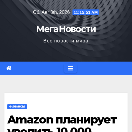
Перейти
Сб. Авг 8th, 2026
11:15:52 AM
к
содержимому
МегаНовости
Все новости мира
ФИНАНСЫ
Amazon планирует
уволить 10 000