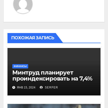
ПОХОЖАЯ ЗАПИСЬ
ФИНАНСЫ
Минтруд планирует
проиндексировать на 7,4%
более 40 выплат и
ЯНВ 15, 2024
SERFER
компенсаций