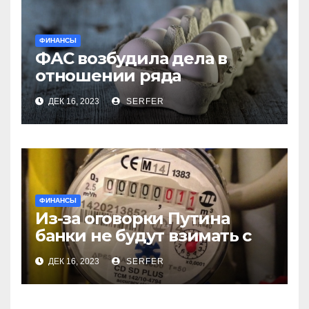
ФИНАНСЫ
ФАС возбудила дела в
отношении ряда
региональных
ДЕК 16, 2023
SERFER
производителей куриных
яиц
ФИНАНСЫ
Из-за оговорки Путина
банки не будут взимать с
пенсионеров
ДЕК 16, 2023
SERFER
комиссионные за ЖКХ