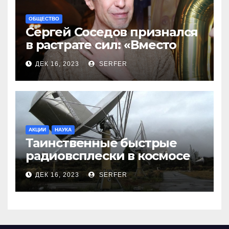
ОБЩЕСТВО
Сергей Соседов признался
в растрате сил: «Вместо
меня взяли Пригожина»
ДЕК 16, 2023
SERFER
АКЦИИ
НАУКА
Таинственные быстрые
радиовсплески в космосе
сделались все более
ДЕК 16, 2023
SERFER
странными