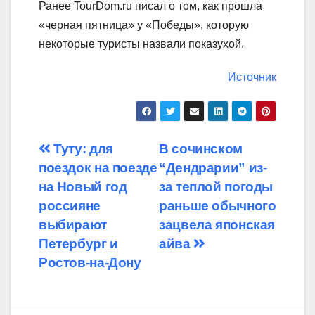
Ранее TourDom.ru писал о том, как прошла
«черная пятница» у «Победы», которую
некоторые туристы назвали показухой.
Источник
Навигация
Туту: для
В сочинском
поездок на поезде
“Дендрарии” из-
по
на Новый год
за теплой погоды
записям
россияне
раньше обычного
выбирают
зацвела японская
Петербург и
айва
Ростов-на-Дону