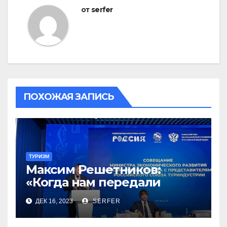
от
serfer
ПОХОЖАЯ ЗАПИСЬ
ТУРИЗМ
Максим Решетников:
«Когда нам передали
туризм, для нас это был
ДЕК 16, 2023
SERFER
сюрприз, но он оказался
приятным»