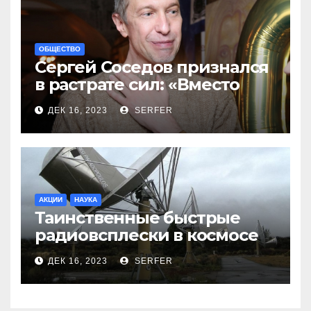
ОБЩЕСТВО
Сергей Соседов признался
в растрате сил: «Вместо
меня взяли Пригожина»
ДЕК 16, 2023
SERFER
АКЦИИ
НАУКА
Таинственные быстрые
радиовсплески в космосе
сделались все более
ДЕК 16, 2023
SERFER
странными