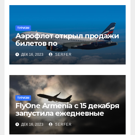
ТУРИЗМ
Аэрофлот открыл продажи
билетов по
субсидированным
ДЕК 16, 2023
SERFER
тарифам
ТУРИЗМ
FlyOne Armenia с 15 декабря
запустила ежедневные
рейсы в Шереметьево
ДЕК 16, 2023
SERFER