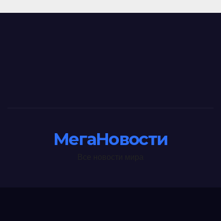
МегаНовости
Все новости мира