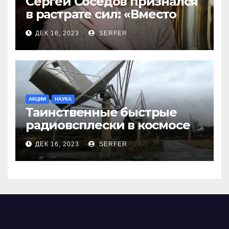
Сергей Соседов признался
в растрате сил: «Вместо
меня взяли Пригожина»
ДЕК 16, 2023
SERFER
АКЦИИ
НАУКА
Таинственные быстрые
радиовсплески в космосе
сделались все более
ДЕК 16, 2023
SERFER
странными