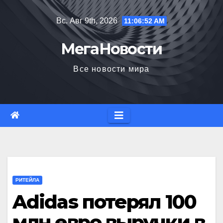
Перейти
Вс. Авг 9th, 2026
11:06:53 AM
к
содержимому
МегаНовости
Все новости мира
РИТЕЙЛА
Adidas потерял 100
млн евро выручки в