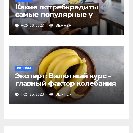
Какие потребкредиты
самые популярные у
россиян?
НОЯ 26, 2023
SERFER
РИТЕЙЛА
Эксперт: Валютный курс –
главный фактор колебания
цен на бананы в РФ
НОЯ 25, 2023
SERFER