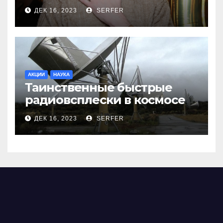
меня взяли Пригожина»
ДЕК 16, 2023
SERFER
АКЦИИ
НАУКА
Таинственные быстрые
радиовсплески в космосе
сделались все более
ДЕК 16, 2023
SERFER
странными