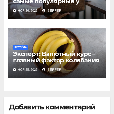
самые популярные у
россиян?
НОЯ 26, 2023
SERFER
РИТЕЙЛА
Эксперт: Валютный курс –
главный фактор колебания
цен на бананы в РФ
НОЯ 25, 2023
SERFER
Добавить комментарий