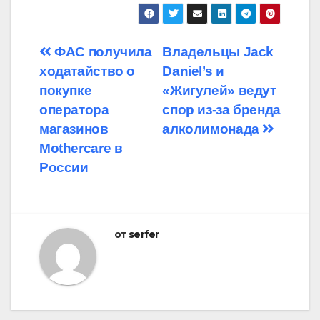
Навигация
ФАС получила
Владельцы Jack
ходатайство о
Daniel’s и
по
покупке
«Жигулей» ведут
записям
оператора
спор из-за бренда
магазинов
алколимонада
Mothercare в
России
от
serfer