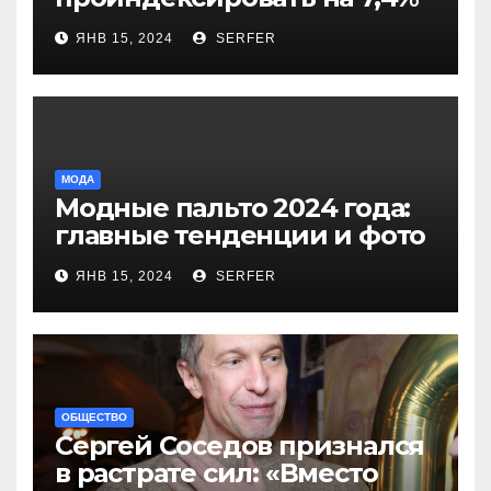
более 40 выплат и
ЯНВ 15, 2024
SERFER
компенсаций
МОДА
Модные пальто 2024 года:
главные тенденции и фото
новинок
ЯНВ 15, 2024
SERFER
ОБЩЕСТВО
Сергей Соседов признался
в растрате сил: «Вместо