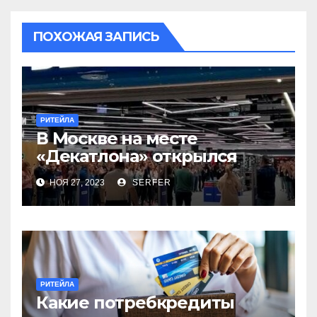
ПОХОЖАЯ ЗАПИСЬ
РИТЕЙЛА
В Москве на месте
«Декатлона» открылся
первый Desport
НОЯ 27, 2023
SERFER
РИТЕЙЛА
Какие потребкредиты