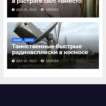
в растрате сил: «Вместо
меня взяли Пригожина»
ДЕК 16, 2023
SERFER
АКЦИИ
НАУКА
Таинственные быстрые
радиовсплески в космосе
сделались все более
ДЕК 16, 2023
SERFER
странными