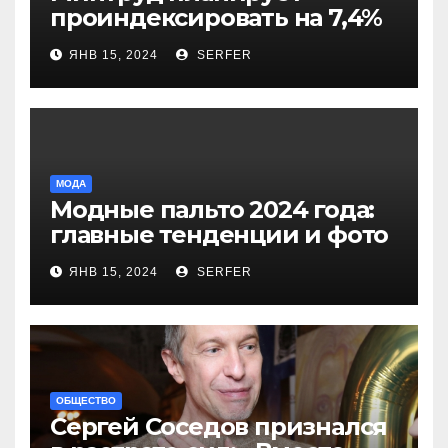
проиндексировать на 7,4%
более 40 выплат и
ЯНВ 15, 2024
SERFER
компенсаций
МОДА
Модные пальто 2024 года:
главные тенденции и фото
новинок
ЯНВ 15, 2024
SERFER
ОБЩЕСТВО
Сергей Соседов признался