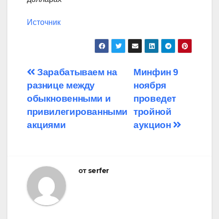
Источник
Навигация
Зарабатываем на
Минфин 9
разнице между
ноября
по
обыкновенными и
проведет
записям
привилегированными
тройной
акциями
аукцион
от
serfer