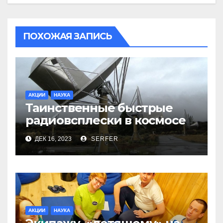
ПОХОЖАЯ ЗАПИСЬ
АКЦИИ
НАУКА
Таинственные быстрые
радиовсплески в космосе
сделались все более
ДЕК 16, 2023
SERFER
странными
АКЦИИ
НАУКА