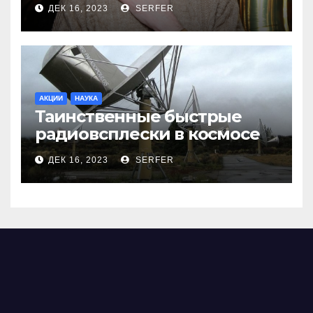
ДЕК 16, 2023
SERFER
АКЦИИ
НАУКА
Таинственные быстрые
радиовсплески в космосе
сделались все более
ДЕК 16, 2023
SERFER
странными