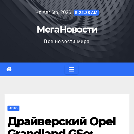
Перейти
Чт. Авг 6th, 2026
9:22:40 AM
к
содержимому
МегаНовости
Все новости мира
АВТО
Драйверский Opel
Grandland GSe: