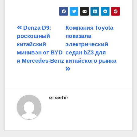
Навигация
Denza D9:
Компания Toyota
роскошный
показала
по
китайский
электрический
записям
минивэн от BYD
седан bZ3 для
и Mercedes-Benz
китайского рынка
от
serfer