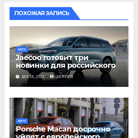
ПОХОЖАЯ ЗАПИСЬ
АВТО
Jaecoo готовит три
новинки для российского
рынка
ДЕК 16, 2023
SERFER
АВТО
Porsche Macan досрочно
уйдет с европейского