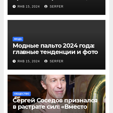
более 40 выплат и
ЯНВ 15, 2024
SERFER
компенсаций
МОДА
Модные пальто 2024 года:
главные тенденции и фото
новинок
ЯНВ 15, 2024
SERFER
ОБЩЕСТВО
Сергей Соседов признался
в растрате сил: «Вместо
меня взяли Пригожина»