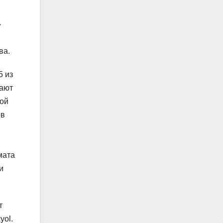
»
ва.
5 из
лают
вой
ов
мата
и
т
yol.