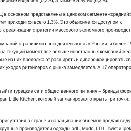
ирные изделия» (0,2%), а также «Услуги» (0,2%).
ТЦ в основном представлены в ценовом сегменте «средний
ум» приходится всего 1,3%. Это объясняется доступом к
 к реализации стратегии массового экономного производст
мпаний ограничили свою деятельность в России, и более 1
о на текущий момент все больше иностранных компаний же
торые из них продолжают расширять и диверсифицировать с
ких уходов ритейлеров с рынка замедляется. А 17 оператор
 выйти турецкие сети общественного питания – бренды фор
ран Little Kitchen, который запланировал открыть три точки, 
присутствия в стране и наращивании объемов продаж веду
крупные производители одежды adL, Mudo, LTB, Twist и Ipek