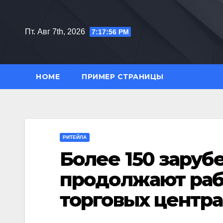
Перейти
к
Пт. Авг 7th, 2026
7:17:57 PM
содержимому
HOME
ПРИМЕР СТРАНИЦЫ
РИТЕЙЛА
Более 150 зару
продолжают раб
торговых центра