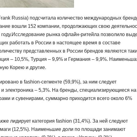
Frank Russia) подсчитала количество международных бренд
вание вошли 152 компании, продолжающих свою деятельнос
2 году.Исследование рынка офлайн-ритейла позволило выд
их работать в России в настоящее время в составе
количеству представленных в России брендов являются так
нция – 10,5%, Турция – 9,9% и Германия – 9,9%. Наименьша
ную Корею и другие.
овано в fashion-сегменте (59,9%), за ним следует
 и электроника – 5,3%. На бренды, специализирующиеся на
рами и сувенирами, суммарно приходится всего около 6%
е лидирует категория fashion (31,4%). За ней следуют
ермаги (12,5%). Наименьшие доли по площади занимают