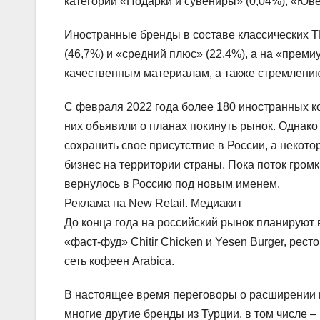
категории «Подарки и сувениры» (0,04%), «Ювел
Иностранные бренды в составе классических 
(46,7%) и «средний плюс» (22,4%), а на «преми
качественным материалам, а также стремлению
С февраля 2022 года более 180 иностранных ко
них объявили о планах покинуть рынок. Однак
сохранить свое присутствие в России, а неко
бизнес на территории страны. Пока поток гром
вернулось в Россию под новым именем.
Реклама на New Retail. Медиакит
До конца года на российский рынок планируют
«фаст-фуд» Chitir Chicken и Yesen Burger, ресто
сеть кофеен Arabica.
В настоящее время переговоры о расширении 
многие другие бренды из Турции, в том числе – 